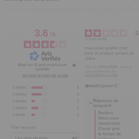
3.6
2
/
5
Avis vérifié
mauvaise qualité cher 
pour le produit venant de 
chine
Basé sur
11
avis soumis à un
Avis du
15/01/2026
, suite à
contrôle
une expérience du
Voir tous les avis sur ce site
29/11/2025
par
F.M.
Utile
(0)
Signaler
5
étoiles
4
4
étoiles
3
Réponse de
3
étoiles
1
tempsl.fr
2
étoiles
2
Bonjour, 

1
étoile
1
Nous vous 
remercions 
Trier les avis
d'avoir pris 
le temps de 
partager 