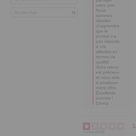
votre avis. 

Nous 
sommes 
désolés 
d'apprendre 
que le 
produit n'a 
pas répondu 
à vos 
attentes en 
termes de 
qualité. 

Votre retour 
est précieux 
et nous aide 
à améliorer 
notre offre.

Excellente 
journée !

Emma
1
Avis vérifié