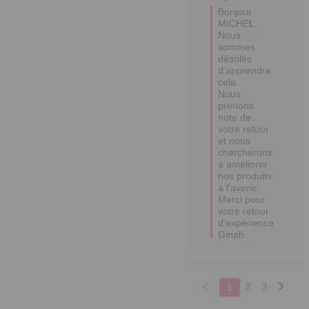
Bonjour 
MICHEL,

Nous 
sommes 
désolés 
d'apprendre 
cela.

Nous 
prenons 
note de 
votre retour 
et nous 
chercherons 
à améliorer 
nos produits 
à l'avenir.

Merci pour 
votre retour 
d'expérience

Ginah
1
2
3