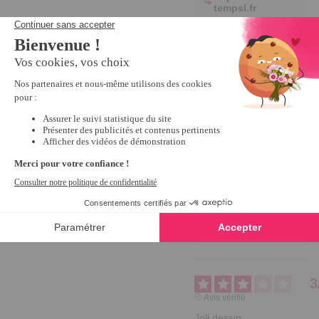
tempsl.fr
Bonjour 
Sylvie,

Merci 
beaucoup 
pour votre 
retour 
positif ! 

Nous 
sommes 
ravis que 
vous 
soyez 
satisfait de 
votre 
achat.

Excellente 
journée !

Emma
3
Avis vérifié
Joli dessin 