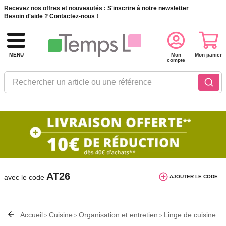
Recevez nos offres et nouveautés :
S'inscrire à notre newsletter
Besoin d'aide ?
Contactez-nous !
MENU
Mon
Mon panier
compte
Rechercher un article ou une référence
10€ de réduction dès 40€ d'achat. Offre
valable du 03/08/2026 au 12/08/2026.
AT26
avec le code
AJOUTER LE CODE
Accueil
Cuisine
Organisation et entretien
Linge de cuisine
>
>
>