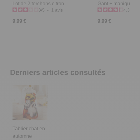
Lot de 2 torchons citron
Gant + manique ci
3
/
5
-
1
avis
4.3
/
5
-
9,99 €
9,99 €
Derniers articles consultés
Tablier chat en
automne