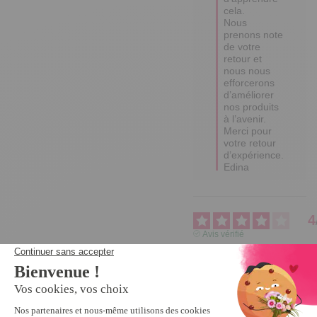
cela.

Nous 
prenons note 
de votre 
retour et 
nous nous 
efforcerons 
d’améliorer 
nos produits 
à l’avenir.

Merci pour 
votre retour 
d’expérience.

Edina
4
Avis vérifié
pas encore utilisé
Avis du
09/09/2025
, suite à
une expérience du
04/08/2025
par
ANNIE C.
Utile
(2)
Signaler