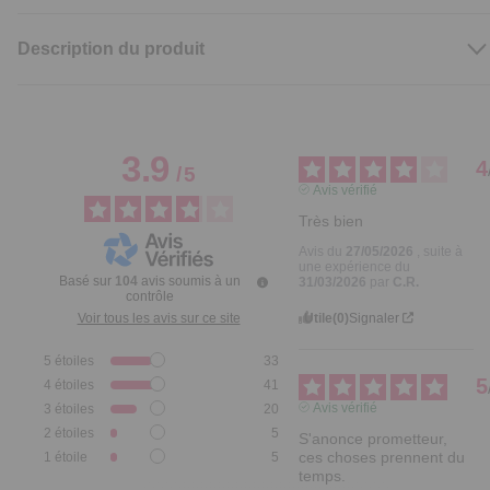
Description du produit
3.9
4
/
5
Avis vérifié
Très bien
Avis du
27/05/2026
, suite à
une expérience du
Basé sur
104
avis soumis à un
31/03/2026
par
C.R.
contrôle
Utile
(0)
Signaler
Voir tous les avis sur ce site
5
étoiles
33
5
4
étoiles
41
Avis vérifié
3
étoiles
20
2
étoiles
5
S'anonce prometteur, 
ces choses prennent du 
1
étoile
5
temps.