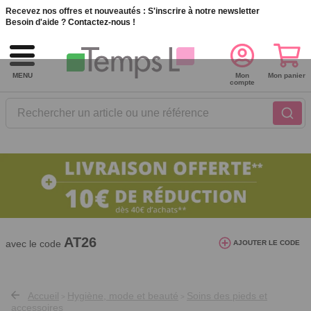
Recevez nos offres et nouveautés :
S'inscrire à notre newsletter
Besoin d'aide ?
Contactez-nous !
MENU
Mon
Mon panier
compte
Rechercher un article ou une référence
10€ de réduction dès 40€ d'achat. Offre
valable du 03/08/2026 au 12/08/2026.
AT26
avec le code
AJOUTER LE CODE
Accueil
Hygiène, mode et beauté
Soins des pieds et
>
>
accessoires