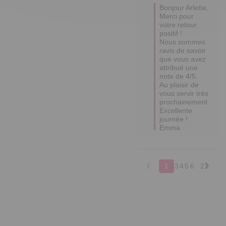
Bonjour Arlette,

Merci pour 
votre retour 
positif ! 

Nous sommes 
ravis de savoir 
que vous avez 
attribué une 
note de 4/5. 

Au plaisir de 
vous servir très 
prochainement.

Excellente 
journée !

Emma
1
2
3
4
5
6
21