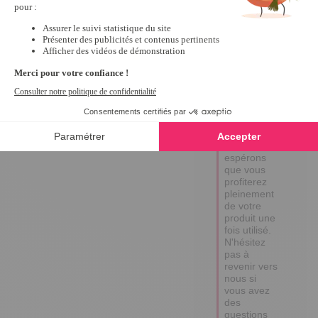
Réponse de
tempsl.fr
Bonjour 
Annie,  

Merci 
d'avoir pris 
le temps de 
laisser un 
avis. 

Nous 
espérons 
que vous 
profiterez 
pleinement 
de votre 
produit une 
fois utilisé. 
N'hésitez 
pas à 
revenir vers 
nous si 
vous avez 
des 
questions 