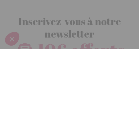
Inscrivez-vous à notre
newsletter
10€ offerts
dès 30€ d’achats - condition dans votre e-mail de confirmation
Recevez nos nouveautés et avantages exclusifs par email
Je
m’inscris
En renseignant votre adresse email vous acceptez de recevoir nos newsletters par
courrier électronique et vous prenez connaissance de notre
politique de
confidentialité