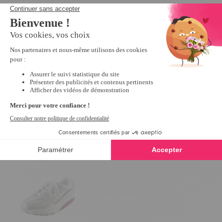
Mules croisées éponge Bleu - taille
Mules scratchées R
39
10,79 €
26,99 €
5
/
5
-
1
avis
24,99 €
Derniers articles consultés