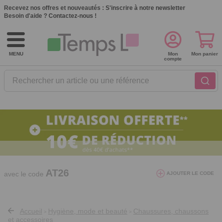
Recevez nos offres et nouveautés :
S'inscrire à notre newsletter
Besoin d'aide ?
Contactez-nous !
MENU
Mon
Mon panier
compte
Rechercher un article ou une référence
10€ de réduction dès 40€ d'achat. Offre
valable du 03/08/2026 au 12/08/2026.
AT26
avec le code
AJOUTER LE CODE
Accueil
Hygiène, mode et beauté
Chaussures, chaussons
>
>
et accessoires