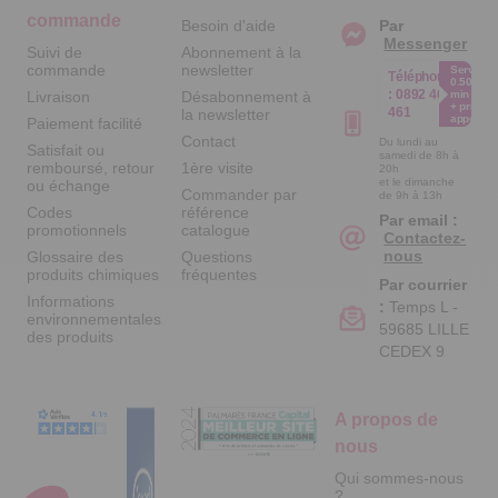
commande
Besoin d'aide
Par
Messenger
Suivi de
Abonnement à la
commande
newsletter
Service
Téléphone
0.50€ /
:
0892 461
Livraison
Désabonnement à
min
+ prix
461
la newsletter
appel
Paiement facilité
Contact
Du lundi au
Satisfait ou
samedi de 8h à
remboursé, retour
1ère visite
20h
et le dimanche
ou échange
Commander par
de 9h à 13h
Codes
référence
Par email :
promotionnels
catalogue
Contactez-
nous
Glossaire des
Questions
produits chimiques
fréquentes
Par courrier
Informations
:
Temps L -
environnementales
59685 LILLE
des produits
CEDEX 9
A propos de
nous
Qui sommes-nous
?