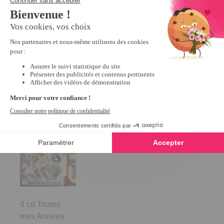
Housse de rangement 50 CD
Bourvil : 50 succès
5
/
5
-
4
avis
1970
8,99 €
9,90 €
Derniers articles consultés
4 cd Toutes
mes Annees