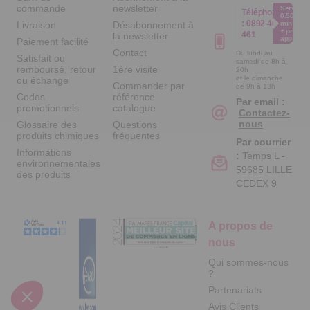
commande
newsletter
Service
Téléphone
0.50€ /
:
0892 461
Livraison
Désabonnement à
min
+ prix
461
la newsletter
appel
Paiement facilité
Contact
Du lundi au
Satisfait ou
samedi de 8h à
remboursé, retour
1ère visite
20h
et le dimanche
ou échange
Commander par
de 9h à 13h
Codes
référence
Par email :
promotionnels
catalogue
Contactez-
nous
Glossaire des
Questions
produits chimiques
fréquentes
Par courrier
Informations
:
Temps L -
environnementales
59685 LILLE
des produits
CEDEX 9
A propos de
nous
Qui sommes-nous
?
Partenariats
Avis Clients