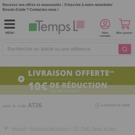
Recevez nos offres et nouveautés :
S'inscrire à notre newsletter
Besoin d'aide ?
Contactez-nous !
MENU
Mon
Mon panier
compte
Rechercher un article ou une référence
10€ de réduction dès 40€ d'achat. Offre
valable du 03/08/2026 au 12/08/2026.
AT26
avec le code
AJOUTER LE CODE
Accueil
Maison et décoration
CD, DVD, livres et jeux
>
>