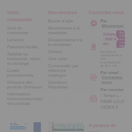
Votre
Nos services
Contactez-nous
commande
Besoin d'aide
Par
Messenger
Suivi de
Abonnement à la
commande
newsletter
Service
Téléphone
0.50€ /
:
0892 461
Livraison
Désabonnement à
min
+ prix
461
la newsletter
appel
Paiement facilité
Contact
Du lundi au
Satisfait ou
samedi de 8h à
remboursé, retour
1ère visite
20h
et le dimanche
ou échange
Commander par
de 9h à 13h
Codes
référence
Par email :
promotionnels
catalogue
Contactez-
nous
Glossaire des
Questions
produits chimiques
fréquentes
Par courrier
Informations
:
Temps L -
environnementales
59685 LILLE
des produits
CEDEX 9
A propos de