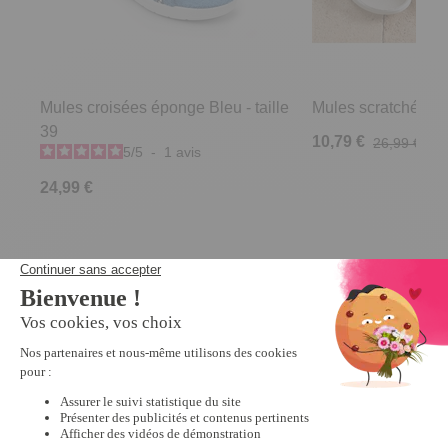
Mules croisées éponge Bleu - taille
Mules scratchées R
39
10,79 €
26,99 €
5
/
5
-
1
avis
24,99 €
Derniers articles consultés