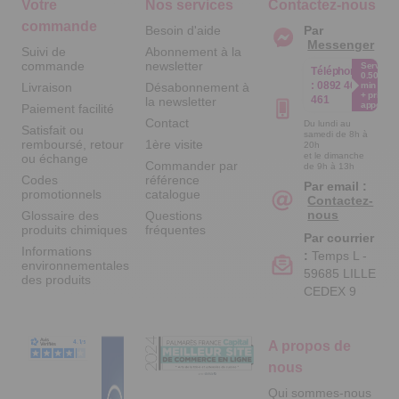
Votre
Nos services
Contactez-nous
commande
Besoin d'aide
Par
Messenger
Suivi de
Abonnement à la
commande
newsletter
Service
Téléphone
0.50€ /
:
0892 461
Livraison
Désabonnement à
min
+ prix
461
la newsletter
appel
Paiement facilité
Contact
Du lundi au
Satisfait ou
samedi de 8h à
remboursé, retour
1ère visite
20h
et le dimanche
ou échange
Commander par
de 9h à 13h
Codes
référence
Par email :
promotionnels
catalogue
Contactez-
nous
Glossaire des
Questions
produits chimiques
fréquentes
Par courrier
Informations
:
Temps L -
environnementales
59685 LILLE
des produits
CEDEX 9
A propos de
nous
Qui sommes-nous