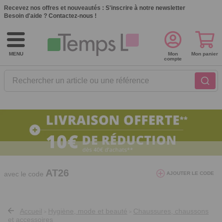
Recevez nos offres et nouveautés :
S'inscrire à notre newsletter
Besoin d'aide ?
Contactez-nous !
MENU
Mon
Mon panier
compte
Rechercher un article ou une référence
10€ de réduction dès 40€ d'achat. Offre
valable du 03/08/2026 au 12/08/2026.
AT26
avec le code
AJOUTER LE CODE
Accueil
Hygiène, mode et beauté
Chaussures, chaussons
>
>
et accessoires