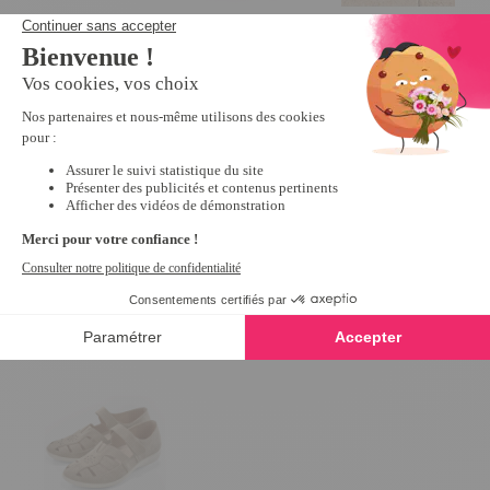
Mules croisées éponge Bleu - taille
Mules scratchées R
39
10,79 €
26,99 €
5
/
5
-
1
avis
24,99 €
Derniers articles consultés