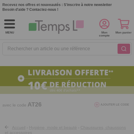
Recevez nos offres et nouveautés :
S'inscrire à notre newsletter
Besoin d'aide ?
Contactez-nous !
MENU
Mon
Mon panier
compte
Rechercher un article ou une référence
10€ de réduction dès 40€ d'achat. Offre
valable du 03/08/2026 au 12/08/2026.
AT26
avec le code
AJOUTER LE CODE
Accueil
Hygiène, mode et beauté
Chaussures, chaussons
>
>
et accessoires