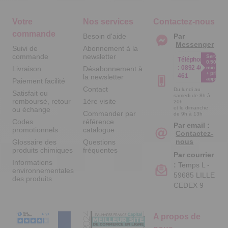
Votre
Nos services
Contactez-nous
commande
Besoin d'aide
Par
Messenger
Suivi de
Abonnement à la
commande
newsletter
Service
Téléphone
0.50€ /
:
0892 461
Livraison
Désabonnement à
min
+ prix
461
la newsletter
appel
Paiement facilité
Contact
Du lundi au
Satisfait ou
samedi de 8h à
remboursé, retour
1ère visite
20h
et le dimanche
ou échange
Commander par
de 9h à 13h
Codes
référence
Par email :
promotionnels
catalogue
Contactez-
nous
Glossaire des
Questions
produits chimiques
fréquentes
Par courrier
Informations
:
Temps L -
environnementales
59685 LILLE
des produits
CEDEX 9
A propos de