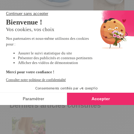
Mules croisées éponge Bleu - taille
Mules scratchées R
39
10,79 €
26,99 €
5
/
5
-
1
avis
24,99 €
Derniers articles consultés