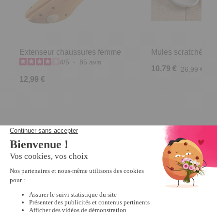
Extenseur chaussures femme
Mules scratchées R
4
/
5
-
85
avis
10,79 €
26,99 €
12,99 €
Derniers articles consultés