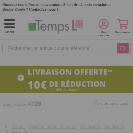
Recevez nos offres et nouveautés :
S'inscrire à notre newsletter
Besoin d'aide ?
Contactez-nous !
MENU
Mon
Mon panier
compte
Rechercher un article ou une référence
10€ de réduction dès 40€ d'achat. Offre
valable du 03/08/2026 au 12/08/2026.
AT26
avec le code
AJOUTER LE CODE
Accueil
Hygiène, mode et beauté
Chaussures, chaussons
>
>
et accessoires