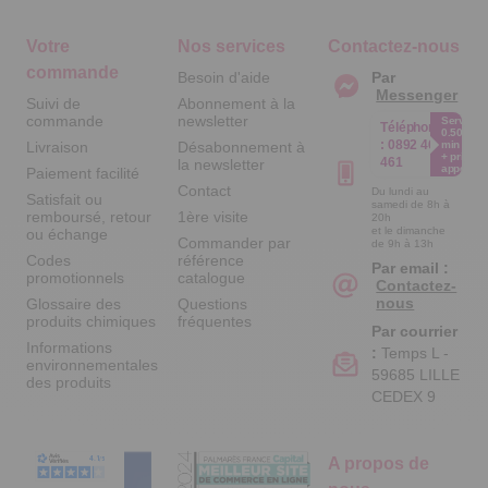
Votre
Nos services
Contactez-nous
commande
Besoin d'aide
Par
Messenger
Suivi de
Abonnement à la
commande
newsletter
Service
Téléphone
0.50€ /
:
0892 461
Livraison
Désabonnement à
min
+ prix
461
la newsletter
appel
Paiement facilité
Contact
Du lundi au
Satisfait ou
samedi de 8h à
remboursé, retour
1ère visite
20h
et le dimanche
ou échange
Commander par
de 9h à 13h
Codes
référence
Par email :
promotionnels
catalogue
Contactez-
nous
Glossaire des
Questions
produits chimiques
fréquentes
Par courrier
Informations
:
Temps L -
environnementales
59685 LILLE
des produits
CEDEX 9
A propos de