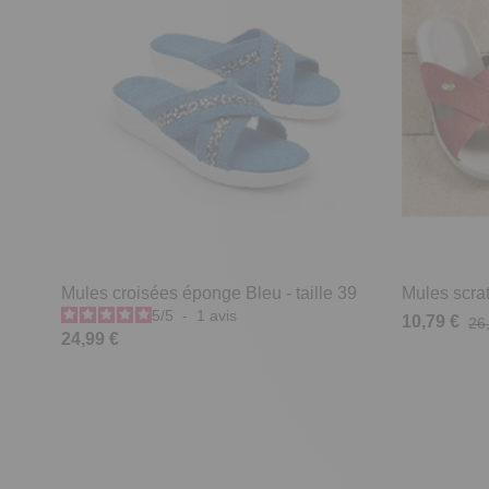
Mules croisées éponge Bleu - taille 39
Mules scrat
5
/
5
-
1
avis
10,79 €
26
24,99 €