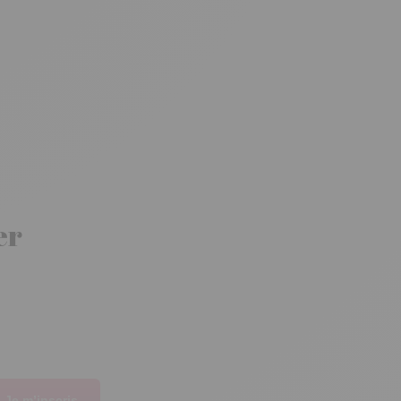
er
Je m’inscris