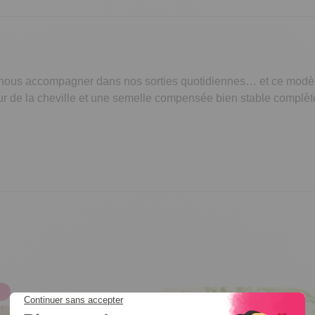
r nous accompagner dans nos sorties quotidiennes… et ce modèle 
our de la cheville et une semelle compensée bien stable complè