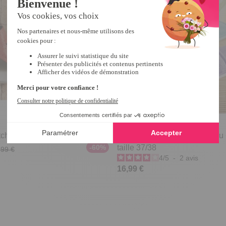
chées Rouge - taille 39
Lot de 2 paires de mules Bleu
-60%
taille 37/38
,99 €
4
/
5
-
2
avis
16,99 €