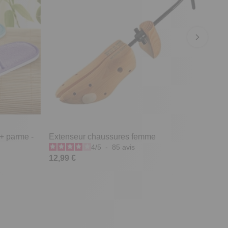
 + parme -
Extenseur chaussures femme
4
/
5
-
85
avis
12,99 €