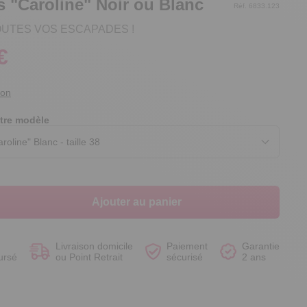
s "Caroline" Noir ou Blanc
Réf. 6833.123
 TOUTES VOS ESCAPADES !
€
Voir le produit
Voir le produit
Voir le produit
Voir le produit
ion
tre modèle
Ajouter au panier
Livraison domicile
Paiement
Garantie
ursé
ou Point Retrait
sécurisé
2 ans