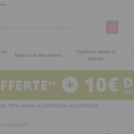
tter
 du
Hygiène, mode et
Maison et décoration
beauté
Notre produit du m
Notre produit du m
Notre produit du m
Notre produit du m
Notre produit du m
Notre produit du m
ons cuisine
t intimité
hat. Offre valable du 03/08/2026 au 12/08/2026.
 table
es de cuisine malins
et accessoires