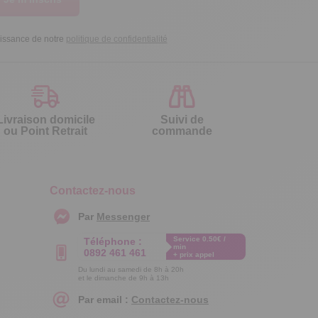
aissance de notre
politique de confidentialité
Livraison domicile
Suivi de
ou Point Retrait
commande
Contactez-nous
Par
Messenger
Service 0.50€ /
Téléphone :
min
0892 461 461
+ prix appel
Du lundi au samedi de 8h à 20h
et le dimanche de 9h à 13h
Par email :
Contactez-nous