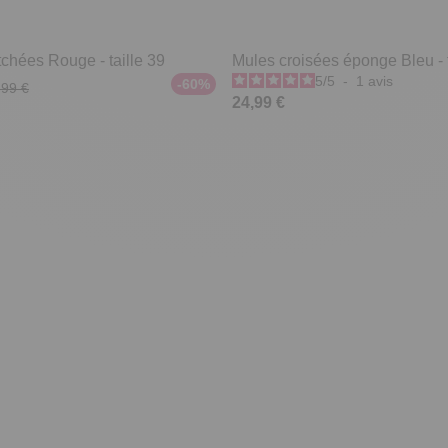
chées Rouge - taille 39
Mules croisées éponge Bleu - t
5
/
5
-
1
avis
-60%
,99 €
24,99 €