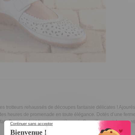
s trotteurs rehaussés de découpes fantaisie délicates ! Ajourés e
 des heures de promenade en toute élégance. Dotés d’une fermetu
arfait. Dessus, doublure et première cuir. Semelle caoutchouc an