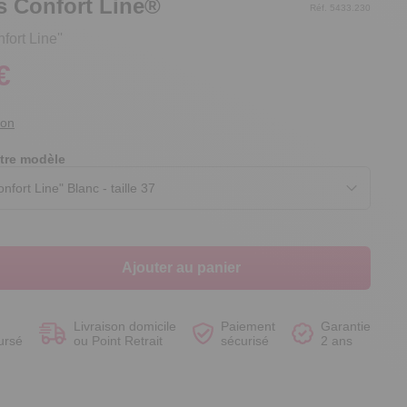
s Confort Line®
Réf. 5433.230
fort Line''
€
Voir le produit
Voir le produit
Voir le produit
Voir le produit
ion
tre modèle
Ajouter au panier
Livraison domicile
Paiement
Garantie
ursé
ou Point Retrait
sécurisé
2 ans