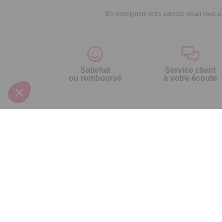
En renseignant votre adresse email vous ac
Satisfait
Service client
ou remboursé
à votre écoute
Votre commande
Nos ser
Suivi de commande
Besoin d
Livraison
Abonneme
Paiement facilité
Désabonn
Satisfait ou remboursé, retour ou échange
Contact
Codes promotionnels
1ère visi
Glossaire des produits chimiques
Commande
Informations environnementales des
Question
produits