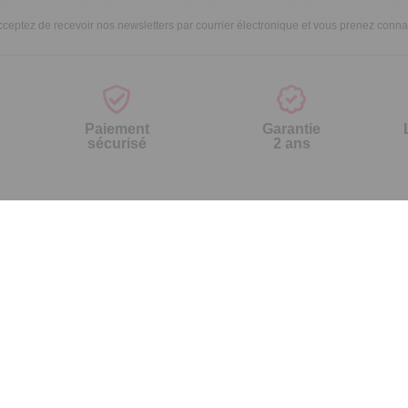
ceptez de recevoir nos newsletters par courrier électronique et vous prenez conn
Paiement
Garantie
sécurisé
2 ans
vices
A propos de nous
'aide
Qui sommes-nous ?
nt à la newsletter
Partenariats
ement à la newsletter
Avis Clients
te
r par référence catalogue
s fréquentes