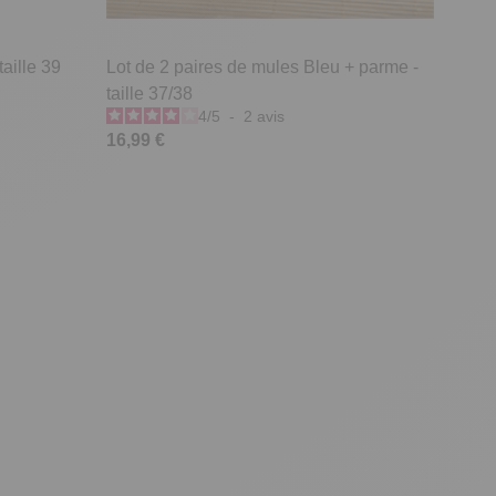
aille 39
Lot de 2 paires de mules Bleu + parme -
taille 37/38
4
/
5
-
2
avis
16,99 €