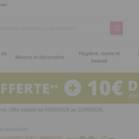
tter
 du
Hygiène, mode et
Maison et décoration
beauté
Notre produit du m
Notre produit du m
Notre produit du m
Notre produit du m
Notre produit du m
Notre produit du m
ons cuisine
t intimité
hat. Offre valable du 03/08/2026 au 12/08/2026.
 table
es de cuisine malins
et accessoires