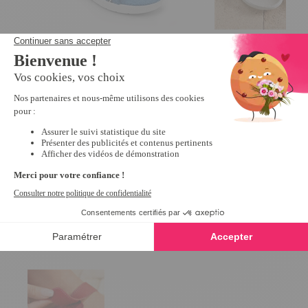
Mules croisées éponge Bleu - taille
Mules scratchées R
39
10,79 €
26,99 €
5
/
5
-
1
avis
24,99 €
Derniers articles consultés