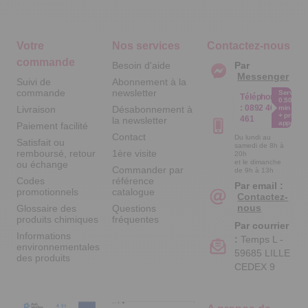
Votre
Nos services
Contactez-nous
commande
Besoin d'aide
Par
Messenger
Suivi de
Abonnement à la
commande
newsletter
Service
Téléphone
0.50€ /
:
0892 461
Livraison
Désabonnement à
min
+ prix
461
la newsletter
appel
Paiement facilité
Contact
Du lundi au
Satisfait ou
samedi de 8h à
remboursé, retour
1ère visite
20h
et le dimanche
ou échange
Commander par
de 9h à 13h
Codes
référence
Par email :
promotionnels
catalogue
Contactez-
nous
Glossaire des
Questions
produits chimiques
fréquentes
Par courrier
Informations
:
Temps L -
environnementales
59685 LILLE
des produits
CEDEX 9