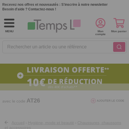
Recevez nos offres et nouveautés :
S'inscrire à notre newsletter
Besoin d'aide ?
Contactez-nous !
MENU
Mon
Mon panier
compte
Rechercher un article ou une référence
10€ de réduction dès 40€ d'achat. Offre
valable du 03/08/2026 au 12/08/2026.
AT26
avec le code
AJOUTER LE CODE
Accueil
Hygiène, mode et beauté
Chaussures, chaussons
>
>
et accessoires