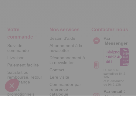
Votre
Nos services
Contactez-nous
commande
Besoin d'aide
Par
Messenger
Suivi de
Abonnement à la
commande
newsletter
Service
Téléphone
0.50€ /
:
0892 461
Livraison
Désabonnement à
min
+ prix
461
la newsletter
appel
Paiement facilité
Contact
Du lundi au
Satisfait ou
samedi de 8h à
remboursé, retour
1ère visite
20h
et le dimanche
ou échange
Commander par
de 9h à 13h
Codes
référence
Par email :
promotionnels
catalogue
Contactez-
nous
Glossaire des
Questions
produits chimiques
fréquentes
Par courrier
Informations
:
Temps L -
environnementales
59685 LILLE
des produits
CEDEX 9