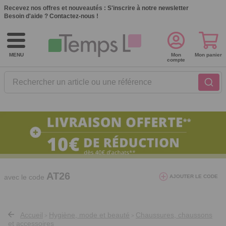
Recevez nos offres et nouveautés :
S'inscrire à notre newsletter
Besoin d'aide ?
Contactez-nous !
MENU
Mon
Mon panier
compte
Rechercher un article ou une référence
10€ de réduction dès 40€ d'achat. Offre
valable du 03/08/2026 au 12/08/2026.
AT26
avec le code
AJOUTER LE CODE
Accueil
Hygiène, mode et beauté
Chaussures, chaussons
>
>
et accessoires