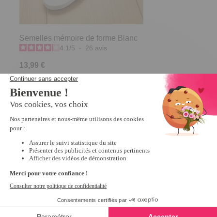
Semelles mémoire de forme Blanc
4.1
/
5
-
26
avis
13,99 €
Nous vous recommandons
Promo