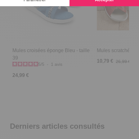
Mules croisées éponge Bleu - taille
Mules scratchées R
39
10,79 €
26,99 €
5
/
5
-
1
avis
24,99 €
Derniers articles consultés