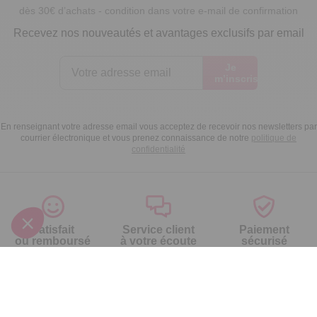
dès 30€ d’achats - condition dans votre e-mail de confirmation
Recevez nos nouveautés et avantages exclusifs par email
Je
m’inscris
En renseignant votre adresse email vous acceptez de recevoir nos newsletters par
courrier électronique et vous prenez connaissance de notre
politique de
confidentialité
Satisfait
Service client
Paiement
ou remboursé
à votre écoute
sécurisé
Garantie
Livraison domicile
Suivi de
2 ans
ou Point Retrait
commande