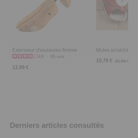
Extenseur chaussures femme
Mules scratchées R
4
/
5
-
85
avis
10,79 €
26,99 €
12,99 €
Derniers articles consultés