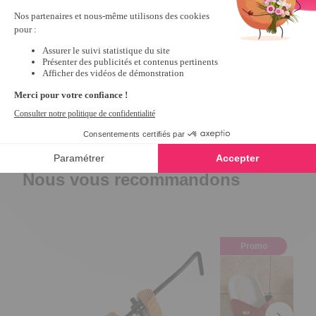
Semelles mémoire de forme Blanc
4.1
/
5
-
26
avis
13,99 €
Nous vous recommandons
Promo