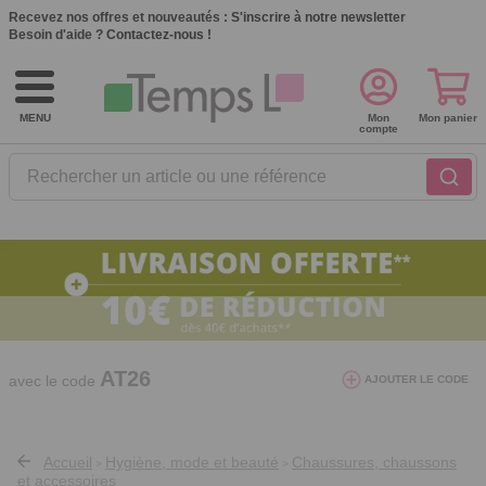
Recevez nos offres et nouveautés :
S'inscrire à notre newsletter
Besoin d'aide ?
Contactez-nous !
MENU
Mon
Mon panier
compte
Rechercher un article ou une référence
10€ de réduction dès 40€ d'achat. Offre
valable du 03/08/2026 au 12/08/2026.
AT26
avec le code
AJOUTER LE CODE
Accueil
Hygiène, mode et beauté
Chaussures, chaussons
>
>
et accessoires