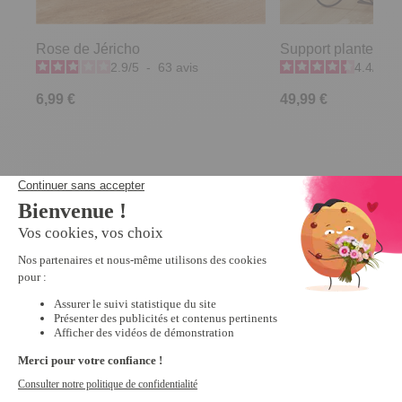
Rose de Jéricho
Support plantes a
2.9
/
5
-
63
avis
4.4
/
5
-
6,99 €
49,99 €
Derniers articles consultés