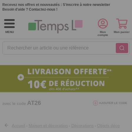
Recevez nos offres et nouveautés :
S'inscrire à notre newsletter
Besoin d'aide ?
Contactez-nous !
MENU
Mon
Mon panier
compte
Rechercher un article ou une référence
10€ de réduction dès 40€ d'achat. Offre
valable du 03/08/2026 au 12/08/2026.
AT26
avec le code
AJOUTER LE CODE
Accueil
Maison et décoration
Décorations
Objets déco
>
>
>