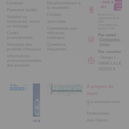
:
0892 461
Livraison
Désabonnement à
min
+ prix
461
la newsletter
appel
Paiement facilité
Contact
Du lundi au
Satisfait ou
samedi de 8h à
remboursé, retour
1ère visite
20h
et le dimanche
ou échange
Commander par
de 9h à 13h
Codes
référence
Par email :
promotionnels
catalogue
Contactez-
nous
Glossaire des
Questions
produits chimiques
fréquentes
Par courrier
Informations
:
Temps L -
environnementales
59685 LILLE
des produits
CEDEX 9
A propos de
nous
Qui sommes-nous
?
Partenariats
Avis Clients