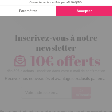
Vase Rose
Inscrivez-vous à notre
newsletter
10€ offerts
dès 30€ d’achats - condition dans votre e-mail de confirmation
Recevez nos nouveautés et avantages exclusifs par email
Je
m’inscris
En renseignant votre adresse email vous acceptez de recevoir nos newsletters par