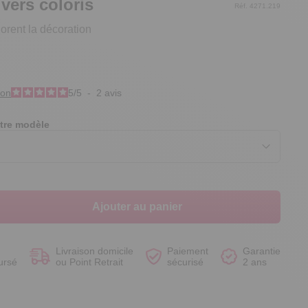
ivers coloris
Réf. 4271.219
orent la décoration
Voir le produit
Voir le produit
Voir le produit
Voir le produit
ion
5
/
5
-
2
avis
tre modèle
Ajouter au panier
Livraison domicile
Paiement
Garantie
ursé
ou Point Retrait
sécurisé
2 ans