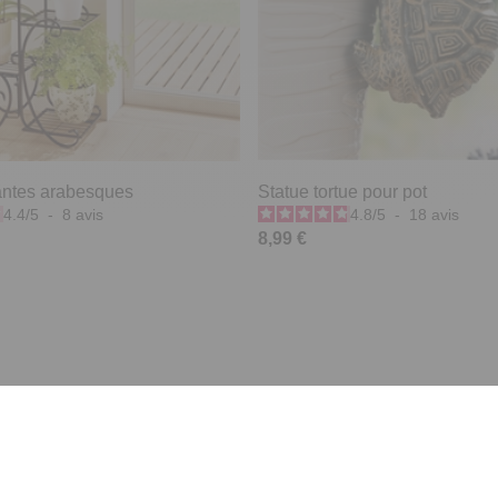
antes arabesques
Statue tortue pour pot
4.4
/
5
-
8
avis
4.8
/
5
-
18
avis
8,99 €