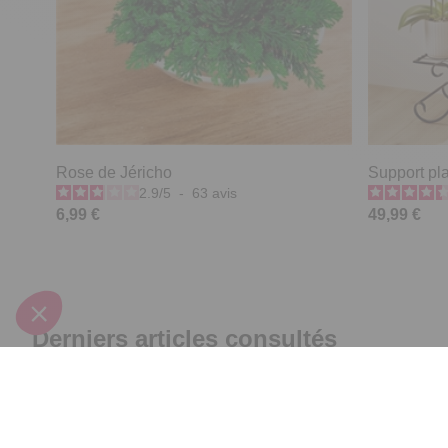
Rose de Jéricho
Support pl
2.9
/
5
-
63
avis
6,99 €
49,99 €
Derniers articles consultés