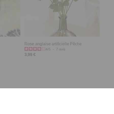
Rose anglaise artificielle Pêche
4
/
5
-
7
avis
3,99 €