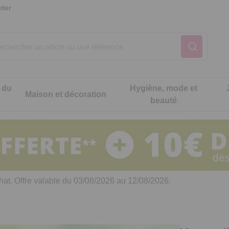
tter
 du
Hygiène, mode et
Maison et décoration
beauté
Notre produit du m
Notre produit du m
Notre produit du m
Notre produit du m
Notre produit du m
Notre produit du m
ons cuisine
t intimité
hat. Offre valable du 03/08/2026 au 12/08/2026.
 table
es de cuisine malins