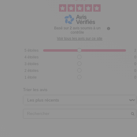
Basé sur
2
avis soumis à un
contrôle
Voir tous les avis sur ce site
5
étoiles
2
4
étoiles
0
3
étoiles
0
2
étoiles
0
1
étoile
0
Trier les avis