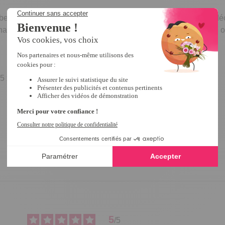
c beaucoup de charme et ajouteront une note de pep’s à votre dé
charmants ! Dans un salon, un séjour, une entrée, une chambre ou
5 x 7,5 cm (vert)
5
/
5