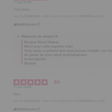
Avis vérifié
Très beau
Avis du
11/06/2024
, suite à une expérience du
13/05/2024
par
A.A.
Utile
(0)
Signaler
Réponse de
tempsl.fr
Bonjour Marie Helene,

Merci pour cette superbe note!

Vous savez à présent que vous pouvez compter sur nou
Au plaisir de vous servir prochainement .

A très bientôt! 

Myriam.
5
/
5
Avis vérifié
bien
Avis du
19/10/2023
, suite à une expérience du
27/09/2023
par
A.A.
Utile
(0)
Signaler