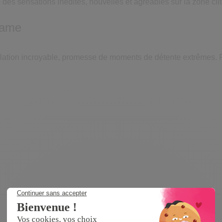
e des sensations inédites, nouvelles et agréables sur la zone cli
adame
ulation incroyable, promesse de moments de détente extrêmes. P