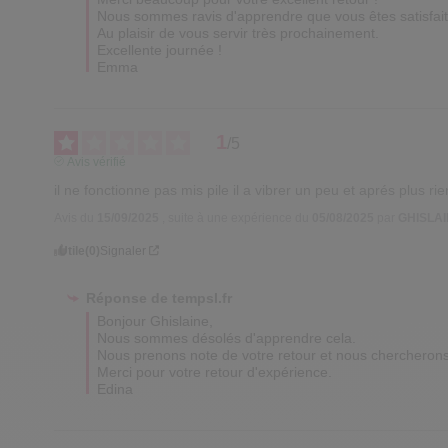
Nous sommes ravis d'apprendre que vous êtes satisfaite
Au plaisir de vous servir très prochainement.

Excellente journée !

Emma
1
/
5
Avis vérifié
il ne fonctionne pas mis pile il a vibrer un peu et aprés plus ri
Avis du
15/09/2025
, suite à une expérience du
05/08/2025
par
GHISLAI
Utile
(0)
Signaler
Réponse de
tempsl.fr
Bonjour Ghislaine,

Nous sommes désolés d'apprendre cela.

Nous prenons note de votre retour et nous chercherons à
Merci pour votre retour d'expérience.

Edina