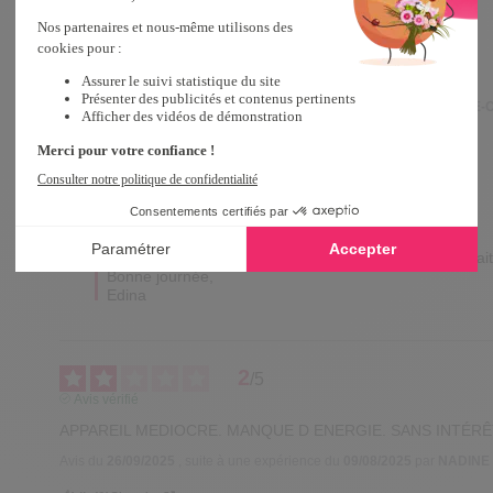
5
/
5
Avis vérifié
rien à dire !
Avis du
25/04/2026
, suite à une expérience du
26/02/2026
par
MARIE-
Utile
(1)
Signaler
Réponse de
tempsl.fr
Bonjour Marie Claude, 

Un grand merci pour votre retour positif ! 

Nous sommes ravis d'apprendre que vous êtes satisfait 
Bonne journée,

Edina
2
/
5
Avis vérifié
APPAREIL MEDIOCRE. MANQUE D ENERGIE. SANS INTÉR
Avis du
26/09/2025
, suite à une expérience du
09/08/2025
par
NADINE 