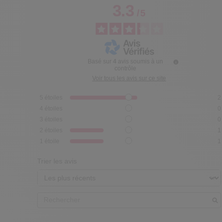
3.3
/
5
Basé sur
4
avis soumis à un
contrôle
Voir tous les avis sur ce site
5
étoiles
2
4
étoiles
0
3
étoiles
0
2
étoiles
1
1
étoile
1
Trier les avis