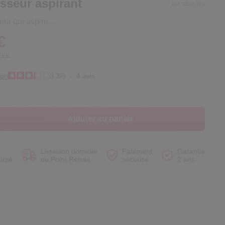
sseur aspirant
Réf. 2006.328
eur qui aspire…
€
DEEE
Voir le produit
Voir le produit
Voir le produit
Voir le produit
ion
3.3
/
5
-
4
avis
Ajouter au panier
Livraison domicile
Paiement
Garantie
ursé
ou Point Retrait
sécurisé
2 ans