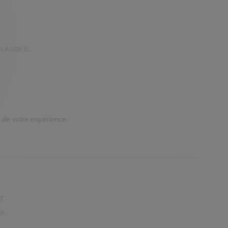
CLAUDE B.
de votre expérience.

ÊT
P.