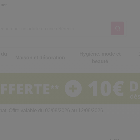
tter
 du
Hygiène, mode et
Maison et décoration
beauté
Notre produit du m
Notre produit du m
Notre produit du m
Notre produit du m
Notre produit du m
Notre produit du m
ons cuisine
t intimité
hat. Offre valable du 03/08/2026 au 12/08/2026.
 table
es de cuisine malins