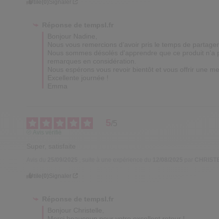
Utile
(0)
Signaler
Réponse de
tempsl.fr
Bonjour Nadine, 

Nous vous remercions d’avoir pris le temps de partager v
Nous sommes désolés d'apprendre que ce produit n'a p
remarques en considération. 

Nous espérons vous revoir bientôt et vous offrir une mei
Excellente journée !

Emma
5
/
5
Avis vérifié
Super, satisfaite
Avis du
25/09/2025
, suite à une expérience du
12/08/2025
par
CHRISTE
Utile
(0)
Signaler
Réponse de
tempsl.fr
Bonjour Christelle,

Merci beaucoup pour votre excellent retour ! 
