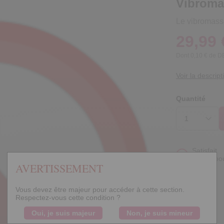
Vibroma
Le vibromass
29,99 
Dont 0,10 € de 
Voir la descript
Quantité
Satisfait
ou rembo
AVERTISSEMENT
Vous devez être majeur pour accéder à cette section.
Respectez-vous cette condition ?
Oui, je suis majeur
Non, je suis mineur