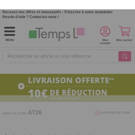
Recevez nos offres et nouveautés :
S'inscrire à notre newsletter
Besoin d'aide ?
Contactez-nous !
MENU
Mon
Mon panier
compte
Rechercher un article ou une référence
10€ de réduction dès 40€ d'achat. Offre
valable du 03/08/2026 au 12/08/2026.
AT26
avec le code
AJOUTER LE CODE
Accueil
Cuisine
Art de la table
Vaisselle
>
>
>