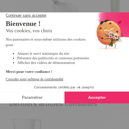
Cuillère pamplemousse
Poubelle de table
4.4
/
5
-
45
avis
4.7
/
5
-
5,99 €
9,99 €
Derniers articles consultés