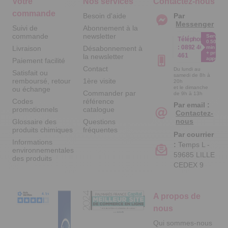
commande
Besoin d'aide
Par
Messenger
Suivi de
Abonnement à la
commande
newsletter
Service
Téléphone
0.50€ /
:
0892 461
Livraison
Désabonnement à
min
+ prix
461
la newsletter
appel
Paiement facilité
Contact
Du lundi au
Satisfait ou
samedi de 8h à
remboursé, retour
1ère visite
20h
et le dimanche
ou échange
Commander par
de 9h à 13h
Codes
référence
Par email :
promotionnels
catalogue
Contactez-
nous
Glossaire des
Questions
produits chimiques
fréquentes
Par courrier
Informations
:
Temps L -
environnementales
59685 LILLE
des produits
CEDEX 9
A propos de
nous
Qui sommes-nous
?