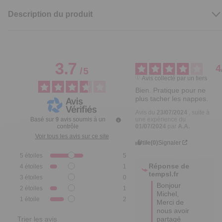
Description du produit
3.7
4
/
5
Avis collecté par un tiers
Bien. Pratique pour ne 
plus tacher les nappes.
Avis du
23/07/2024
, suite à
une expérience du
Basé sur
9
avis soumis à un
01/07/2024
par
A.A.
contrôle
Voir tous les avis sur ce site
Utile
(0)
Signaler
5
étoiles
5
Réponse de
4
étoiles
1
tempsl.fr
3
étoiles
0
Bonjour 
2
étoiles
1
Michel, 

1
étoile
2
Merci de 
nous avoir 
partagé 
Trier les avis