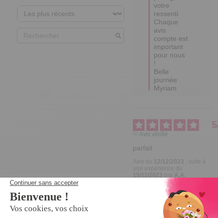
votre 
ressenti.

Chaque 
avis 
compte est 
important 
pour nous 
!

Belle 
journée

Myriam
5
Avis vérifié
parfait
Avis du
12/12/2023
, suite à
une expérience du
15/11/2023
par
A.A.
Utile
(1)
Signaler