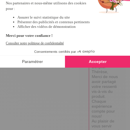
5
Avis vérifié
Très pratique.
Avis du
12/08/2023
, suite à
une expérience du
05/07/2023
par
A.A.
Utile
(0)
Signaler
Réponse de
tempsl.fr
Bonjour 
Thérèse,

Merci de nous 
avoir partagé 
votre ressenti 
vis-à-vis du 
produit. 

Chaque 
expérience 
compte pour 
nous!

Au plaisir de 
vous servir 