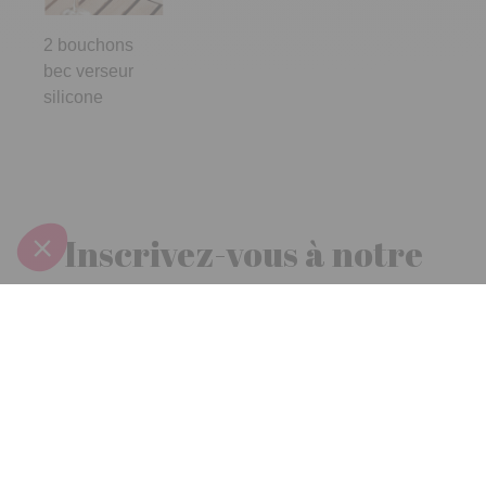
2 bouchons
bec verseur
silicone
Inscrivez-vous à notre
newsletter
10€ offerts
dès 30€ d’achats - condition dans votre e-mail de confirmation
Recevez nos nouveautés et avantages exclusifs par email
Je