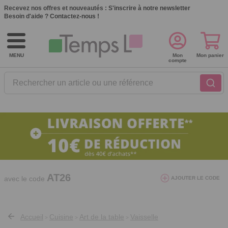
Recevez nos offres et nouveautés :
S'inscrire à notre newsletter
Besoin d'aide ?
Contactez-nous !
MENU
Mon
Mon panier
compte
Rechercher un article ou une référence
10€ de réduction dès 40€ d'achat. Offre
valable du 03/08/2026 au 12/08/2026.
AT26
avec le code
AJOUTER LE CODE
Accueil
Cuisine
Art de la table
Vaisselle
>
>
>