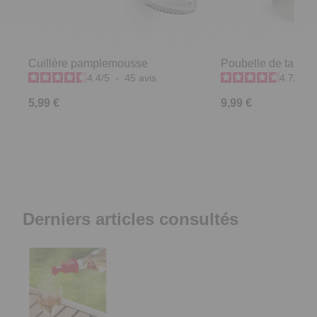
Cuillère pamplemousse
Poubelle de table
4.4
/
5
-
45
avis
4.7
/
5
-
5,99 €
9,99 €
Derniers articles consultés