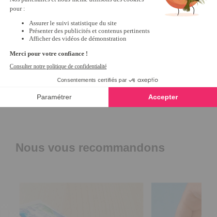
vous servir 
encore 
longtemps.

Bonne 
journée.

Céline.
1
2
3
Nous vous recommandons