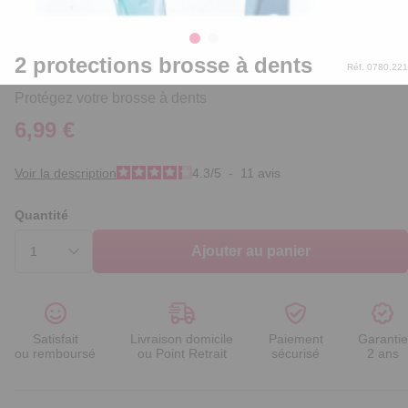
2 protections brosse à dents
Réf. 0780.221
Protégez votre brosse à dents
6,99 €
Voir la description
4.3
/
5
-
11
avis
Quantité
Ajouter au panier
Satisfait
Livraison domicile
Paiement
Garantie
ou remboursé
ou Point Retrait
sécurisé
2 ans