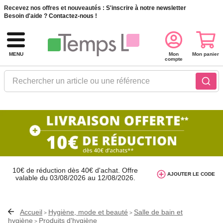
Recevez nos offres et nouveautés :
S'inscrire à notre newsletter
Besoin d'aide ?
Contactez-nous !
MENU
Mon
Mon panier
compte
Rechercher un article ou une référence
10€ de réduction dès 40€ d'achat. Offre
AJOUTER LE CODE
valable du 03/08/2026 au 12/08/2026.
AT26
avec le code
Accueil
Hygiène, mode et beauté
Salle de bain et
>
>
hygiène
Produits d'hygiène
>