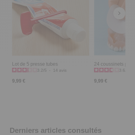
Lot de 5 presse tubes
24 coussinets pour
3.2
/
5
-
14
avis
3.6
/
5
-
9,99 €
9,99 €
Derniers articles consultés