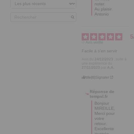
noter.

Au plaisir.  

Antonio
5
Avis vérifié
Facile à s'en servir
Avis du
24/12/2023
, suite à
une expérience du
27/11/2023
par
A.A.
Utile
(0)
Signaler
Réponse de
tempsl.fr
Bonjour 
MIREILLE,

Merci pour 
votre 
retour.

Excellente 
journée.
