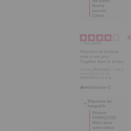
fait plaisir.

Bonne 
journée.

Céline.
4
Avis vérifié
Astucieux et pratique 
mais à voir pour 
l'hygiène dans le temps
Avis du
26/10/2023
, suite à
une expérience du
08/09/2023
par
A.A.
Utile
(0)
Signaler
Réponse de
tempsl.fr
Bonjour 
FRANÇOISE,

Merci pour 
votre retour.
