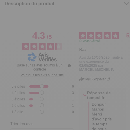
Description du produit
4.3
5
/
5
Avis vérifié
Ras.
Avis du
10/06/2025
, suite à
une expérience du
Basé sur
11
avis soumis à un
02/05/2025
par
contrôle
MARCEL&MICHEL P.
Voir tous les avis sur ce site
Utile
(0)
Signaler
5
étoiles
6
Réponse de
4
étoiles
3
tempsl.fr
3
étoiles
1
Bonjour 
2
étoiles
1
Marcel

1
étoile
0
Merci 
d'avoir pris 
Trier les avis
le temps 
de nous 