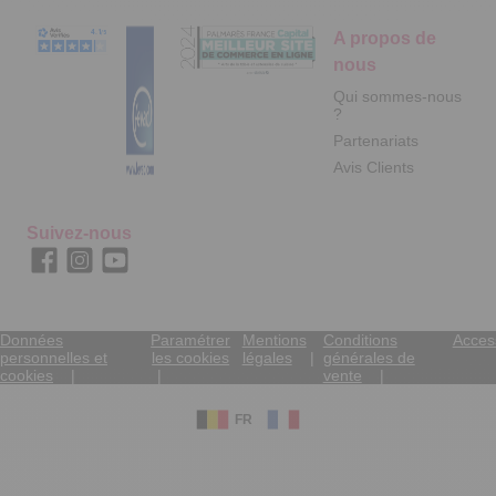
A propos de
nous
Qui sommes-nous
?
Partenariats
Avis Clients
Suivez-nous
Données
Paramétrer
Mentions
Conditions
Access
personnelles et
les cookies
légales
générales de
cookies
vente
FR