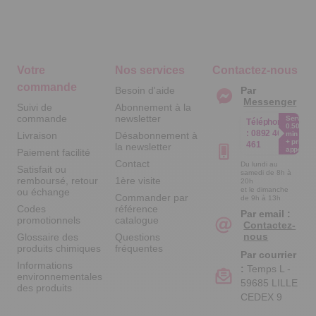
Votre
Nos services
Contactez-nous
commande
Besoin d'aide
Par
Messenger
Suivi de
Abonnement à la
commande
newsletter
Service
Téléphone
0.50€ /
:
0892 461
Livraison
Désabonnement à
min
+ prix
461
la newsletter
appel
Paiement facilité
Contact
Du lundi au
Satisfait ou
samedi de 8h à
remboursé, retour
1ère visite
20h
et le dimanche
ou échange
Commander par
de 9h à 13h
Codes
référence
Par email :
promotionnels
catalogue
Contactez-
nous
Glossaire des
Questions
produits chimiques
fréquentes
Par courrier
Informations
:
Temps L -
environnementales
59685 LILLE
des produits
CEDEX 9