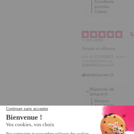
Excellente 
journée.

Céline.
5
Avis vérifié
Simple et efficace
Avis du
17/10/2023
, suite à
une expérience du
25/09/2023
par
A.A.
Utile
(0)
Signaler
Réponse de
tempsl.fr
Bonjour 
MAURICE,

Merci pour 
votre gentil 
retour, 
nous 
espérons 