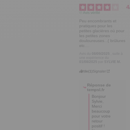
4
Avis vérifié
Peu encombrants et 
pratiques pour les 
petites glacières où pour 
les petites zones 
douloureuses...( brûlures 
etc....
Avis du
08/09/2025
, suite à
une expérience du
01/08/2025
par
SYLVIE M.
Utile
(1)
Signaler
Réponse de
tempsl.fr
Bonjour 
Sylvie,

Merci 
beaucoup 
pour votre 
retour 
positif ! 
