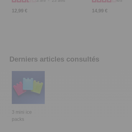
3.5
/
5
-
23
avis
4
/
5
-
1
12,99 €
14,99 €
Derniers articles consultés
3 mini ice
packs