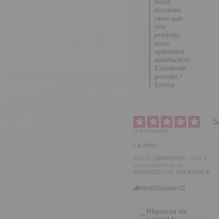
Nous 
sommes 
ravis que 
nos 
produits 
vous 
apportent 
satisfaction.

Excellente 
journée !

Emma
5
Avis vérifié
La note
Avis du
08/09/2025
, suite à
une expérience du
03/08/2025
par
SOLANGE P.
Utile
(0)
Signaler
Réponse de
tempsl.fr