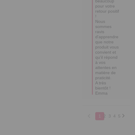
beaucoup 
pour votre 
retour positif 
! 

Nous 
sommes 
ravis 
d'apprendre 
que notre 
produit vous 
convient et 
qu'il répond 
à vos 
attentes en 
matière de 
praticité. 

A très 
bientôt !

Emma
1
2
3
4
5