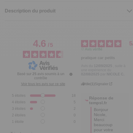
Description du produit
4.6
5
/
5
Avis vérifié
pratique car petits
Avis du
12/09/2025
, suite à
une expérience du
Basé sur
25
avis soumis à un
02/08/2025
par
NICOLE C.
contrôle
Utile
(1)
Signaler
Voir tous les avis sur ce site
5
étoiles
18
Réponse de
4
étoiles
5
tempsl.fr
3
étoiles
2
Bonjour 
Nicole,

2
étoiles
0
Merci 
1
étoile
0
beaucoup 
pour votre 