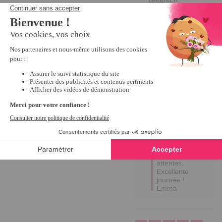
Bonjour 
Solange,

Nous vous 
remercions 
sincèrement 
pour votre 
évaluation 
positive ! 

Votre 
satisfaction 
est notre 
priorité, et 
nous 
sommes 
ravis que 
notre produit 
ait répondu 
à vos 
attentes.

Excellente 
journée !

Emma