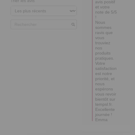
Trier les avis
avis positif 
et votre 
note de 5/5 
! 

Nous 
sommes 
ravis que 
vous 
trouviez 
nos 
produits 
pratiques. 
Votre 
satisfaction 
est notre 
priorité, et 
nous 
espérons 
vous revoir 
bientôt sur 
tempsl.fr.

Excellente 
journée !

Emma