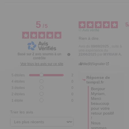
5
5
/
5
Avis vérifié
Rien à dire.
Avis du
09/08/2025
, suite à
une expérience du
Basé sur
2
avis soumis à un
22/06/2025
par
MYRIAM A.
contrôle
Utile
(0)
Signaler
Voir tous les avis sur ce site
5
étoiles
2
Réponse de
4
étoiles
0
tempsl.fr
3
étoiles
0
Bonjour 
Myriam,

2
étoiles
0
Merci 
1
étoile
0
beaucoup 
pour votre 
Trier les avis
retour positif 
! 

Nous 
sommes 