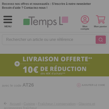
Recevez nos offres et nouveautés :
S'inscrire à notre newsletter
Besoin d'aide ?
Contactez-nous !
MENU
Mon
Mon panier
compte
Rechercher un article ou une référence
10€ de réduction dès 40€ d'achat. Offre
valable du 03/08/2026 au 12/08/2026.
AT26
avec le code
AJOUTER LE CODE
Accueil
Cuisine
Fraîcheur / conservation
Glaçons et
>
>
>
accessoires fraîcheur