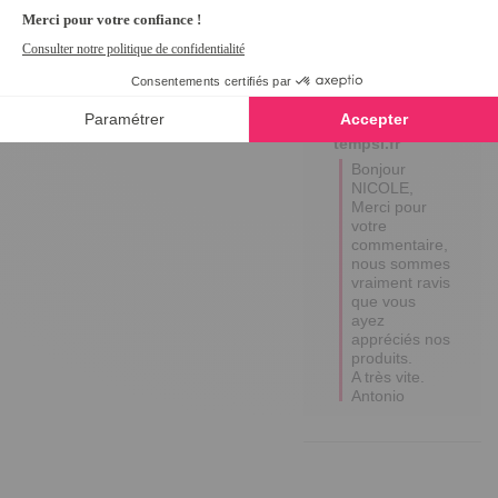
Avis du
09/12/2024
, suite à
une expérience du
05/11/2024
par
N.H.
Utile
(0)
Signaler
Réponse de
tempsl.fr
Bonjour 
NICOLE,

Merci pour 
votre 
commentaire, 
nous sommes 
vraiment ravis 
que vous 
ayez 
appréciés nos 
produits.

A très vite.  

Antonio