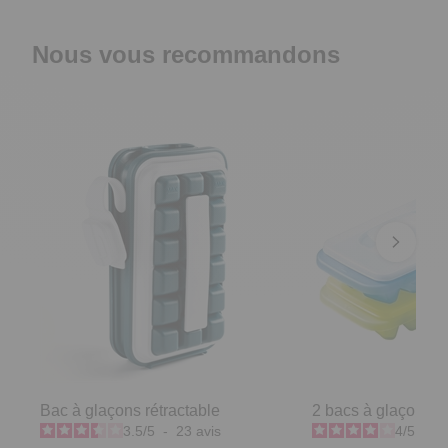
Nous vous recommandons
Bac à glaçons rétractable
2 bacs à glaçons a
3.5
/
5
-
23
avis
4
/
5
-
1