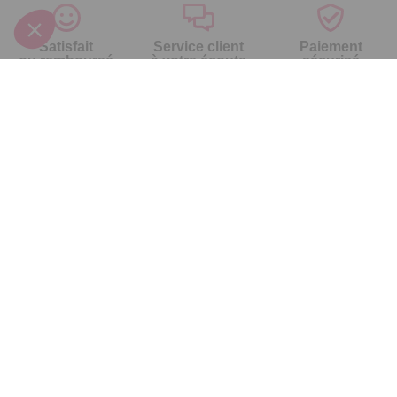
Satisfait
Service client
Paiement
ou remboursé
à votre écoute
sécurisé
Garantie
Livraison domicile
Suivi de
2 ans
ou Point Retrait
commande
Votre
Nos services
Contactez-nous
commande
Besoin d'aide
Par
Messenger
Suivi de
Abonnement à la
commande
newsletter
Service
Téléphone
0.50€ /
:
0892 461
Livraison
Désabonnement à
min
+ prix
461
la newsletter
appel
Paiement facilité
Contact
Du lundi au
Satisfait ou
samedi de 8h à
remboursé, retour
1ère visite
20h
et le dimanche
ou échange