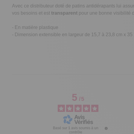
Avec ce distributeur doté de patins antidérapants lui ass
vos besoins et est
t
ransparent
pour une bonne visibilité d
- En matière plastique
- Dimension extensible en largeur de 15,7 à 23,8 cm x 35
5
/
5
Basé sur
1
avis soumis à un
contrôle