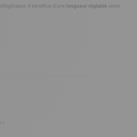
frigérateur. Il bénéficie d'une l
ongueur réglable
selon
e L.