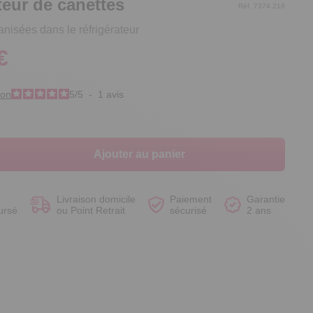
teur de canettes
Réf. 7374.218
nisées dans le réfrigérateur
€
Voir le produit
Voir le produit
Voir le produit
Voir le produit
ion
5
/
5
-
1
avis
Ajouter au panier
Livraison domicile
Paiement
Garantie
ursé
ou Point Retrait
sécurisé
2 ans