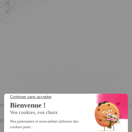
isine ou le cellier avec ce distributeur de canettes ! Une astuce
eur et ranger les boissons