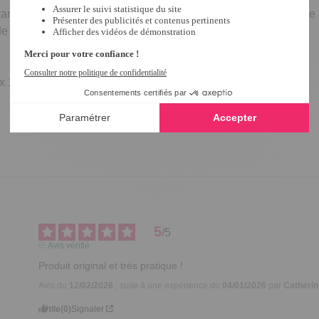
urant une
bonne stabilité
, vous economisez de l'espace dans le ré
e la quantité restante.
 x 16,6 cm
5
/
5
Avis vérifié
Produit original et très pratique !
Avis du
12/02/2026
, suite à une expérience du
04/01/2026
par
Catherin
Utile
(0)
Signaler