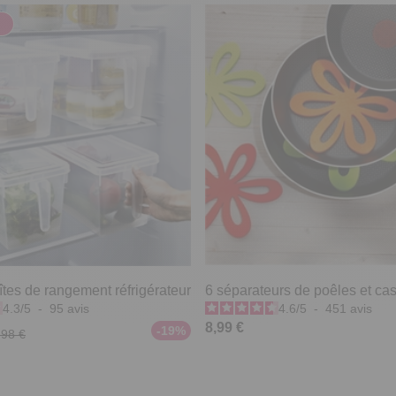
îtes de rangement réfrigérateur
6 séparateurs de poêles et ca
4.3
/
5
-
95
avis
4.6
/
5
-
451
avis
8,99 €
-19%
,98 €