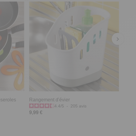
sseroles
Rangement d'évier
4.4
/
5
-
205
avis
9,99 €