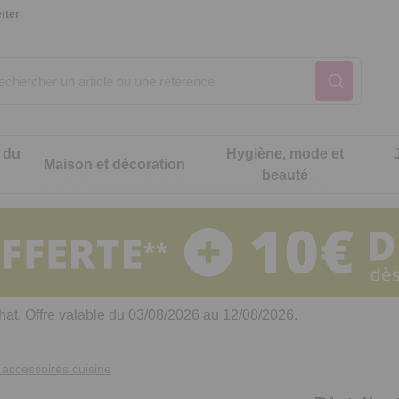
tter
 du
Hygiène, mode et
Maison et décoration
beauté
Notre produit du m
Notre produit du m
Notre produit du m
Notre produit du m
Notre produit du m
Notre produit du m
ons cuisine
t intimité
hat. Offre valable du 03/08/2026 au 12/08/2026.
 table
es de cuisine malins
accessoires cuisine