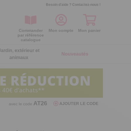
Besoin d'aide ?
Contactez-nous !
Commander
Mon compte
Mon panier
par référence
catalogue
Jardin, extérieur et
Nouveautés
animaux
ois
ois
ois
ois
ois
ois
Séparateur oeufs poule
Lot de 2 galettes de chaise
Lot de 2 gants microfibre nettoie
Lot de 2 embouts d'arrosage
AT26
AJOUTER LE CODE
avec le code
réversibles
lunettes
Par aspiration, elle sépare le blanc du
Assurez un arrosage ciblé et précis
jaune
Double face, maxi confort
C’est net pour les lunettes !
6,99 €
5,99 €
24,99 €
7,99 €