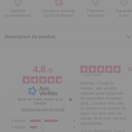
Satisfait
Livraison domicile
Paiement
Garantie
ou remboursé
ou Point Retrait
sécurisé
2 ans
Description du produit
4.8
5
/
5
Avis vérifié
Parfaite ! Facile à 
monter, elle semble 
robuste pour supporter 
les bouteilles et autres 
Basé sur
5
avis soumis à un
pots . Couleur très vive, 
contrôle
ça donne une touche de 
Voir tous les avis sur ce site
pep's sur mon plan de 
travail. Et le tiroir est très 
5
étoiles
4
appréciable.
4
étoiles
1
Avis du
26/02/2023
, suite à