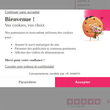
savez à 
présent 
que vous 
pouvez 
compter 
sur nous!

A très 
bientôt. 

Myriam
4
Avis vérifié
Bien
Avis du
14/05/2020
, suite à
une expérience du
12/04/2020
par
A.A.
Utile
(0)
Signaler
5
Avis vérifié