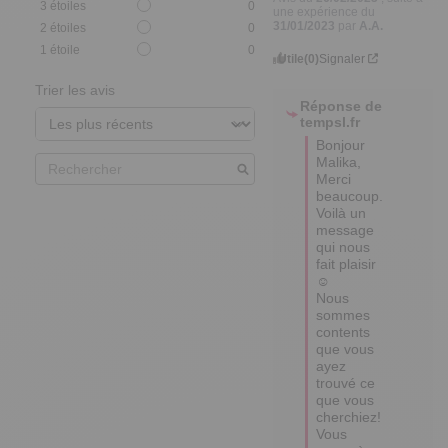
3
étoiles
0
une expérience du
31/01/2023
par
A.A.
2
étoiles
0
1
étoile
0
Utile
(0)
Signaler
Trier les avis
Réponse de
tempsl.fr
Bonjour 
Malika,

Merci 
beaucoup. 
Voilà un 
message 
qui nous 
fait plaisir 
☺ 

Nous 
sommes 
contents 
que vous 
ayez 
trouvé ce 
que vous 
cherchiez! 

Vous 