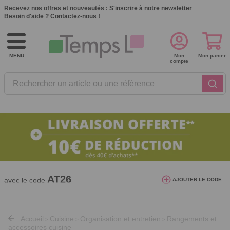
Recevez nos offres et nouveautés :
S'inscrire à notre newsletter
Besoin d'aide ?
Contactez-nous !
MENU
Mon
Mon panier
compte
Rechercher un article ou une référence
10€ de réduction dès 40€ d'achat. Offre
valable du 03/08/2026 au 12/08/2026.
AT26
avec le code
AJOUTER LE CODE
Accueil
Cuisine
Organisation et entretien
Rangements et
>
>
>
accessoires cuisine