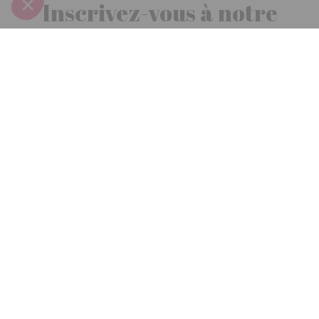
Inscrivez-vous à notre
newsletter
10€ offerts
dès 30€ d’achats - condition dans votre e-mail de confirmation
Recevez nos nouveautés et avantages exclusifs par email
Je
m’inscris
En renseignant votre adresse email vous acceptez de recevoir nos newsletters par
courrier électronique et vous prenez connaissance de notre
politique de
confidentialité