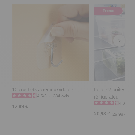
Promo
10 crochets acier inoxydable
Lot de 2 boîtes de
4.5
/
5
-
234
avis
réfrigérateur
4.3
/
5
-
12,99 €
20,98 €
25,98 €