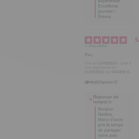
expérience.

Excellente 
journée !

Emma
5
Avis vérifié
Ras.
Avis du
21/08/2025
, suite à
une expérience du
01/07/2025
par
NADINE K.
Utile
(0)
Signaler
Réponse de
tempsl.fr
Bonjour 
Nadine,

Merci d'avoir 
pris le temps 
de partager 
votre avis 