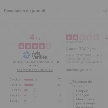
Description du produit
4
2
/
5
Avis vérifié
Glaçons TROP gros
Avis du
21/01/2026
, suite à
une expérience du
Basé sur
162
avis soumis à un
30/11/2025
par
Fran�ois V.
contrôle
Utile
(0)
Signaler
Voir tous les avis sur ce site
5
étoiles
70
Réponse de
4
étoiles
52
tempsl.fr
3
étoiles
19
Bonjour 
François,

2
étoiles
11
Merci d'avoir 
1
étoile
10
pris le temps 
de partager 