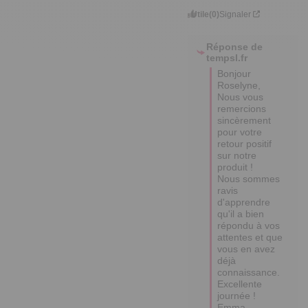
Utile
(0)
Signaler
Réponse de
tempsl.fr
Bonjour 
Roselyne,

Nous vous 
remercions 
sincèrement 
pour votre 
retour positif 
sur notre 
produit ! 

Nous sommes 
ravis 
d'apprendre 
qu'il a bien 
répondu à vos 
attentes et que 
vous en avez 
déjà 
connaissance. 

Excellente 
journée !

Emma