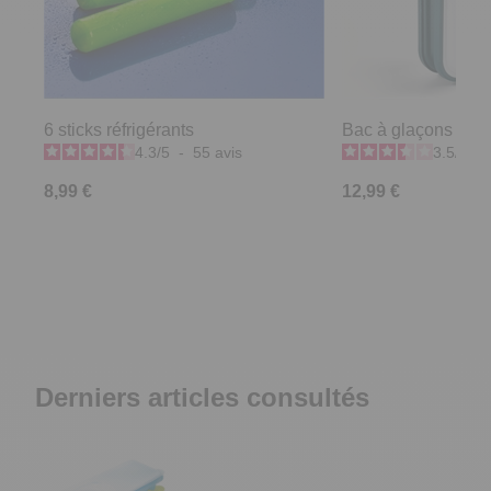
6 sticks réfrigérants
Bac à glaçons rétr
4.3
/
5
-
55
avis
3.5
/
5
-
8,99 €
12,99 €
Derniers articles consultés