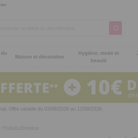
tter
 du
Hygiène, mode et
Maison et décoration
beauté
Notre produit du m
Notre produit du m
Notre produit du m
Notre produit du m
Notre produit du m
Notre produit du m
ons cuisine
t intimité
hat. Offre valable du 03/08/2026 au 12/08/2026.
 table
es de cuisine malins
Produits d'hygiène
>