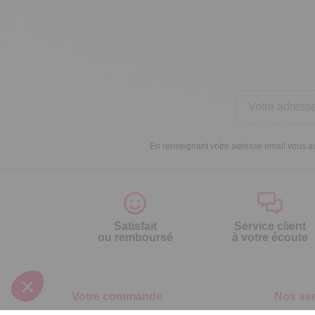
En renseignant votre adresse email vous ac
Satisfait
Service client
ou remboursé
à votre écoute
Votre commande
Nos ser