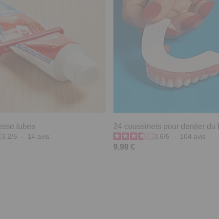
esse tubes
24 coussinets pour dentier du
3.2
/
5
-
14
avis
3.6
/
5
-
104
avis
9,99 €