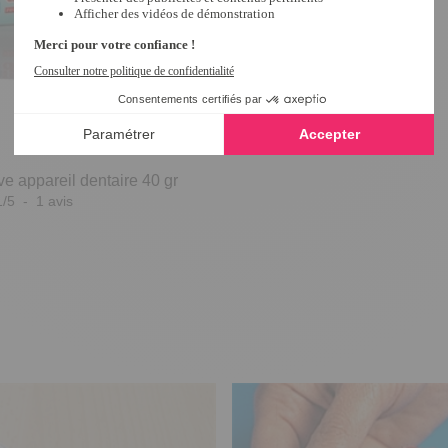
ve appareil dentaire 40 gr
1
/
5
-
1
avis