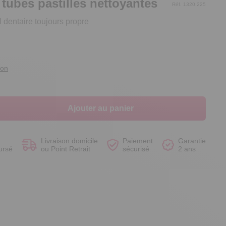
 tubes pastilles nettoyantes
Réf. 1320.225
l dentaire toujours propre
Voir le produit
Voir le produit
Voir le produit
Voir le produit
ion
Ajouter au panier
Livraison domicile
Paiement
Garantie
ursé
ou Point Retrait
sécurisé
2 ans