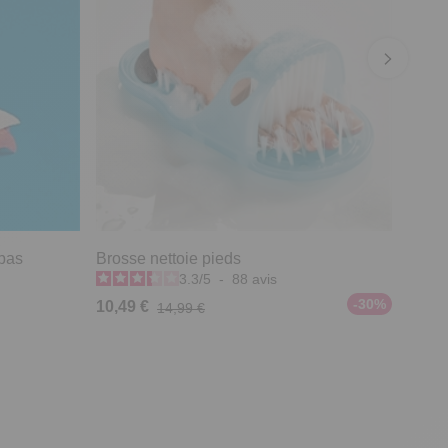
 bas
Brosse nettoie pieds
3.3
/
5
-
88
avis
-30%
10,49 €
14,99 €