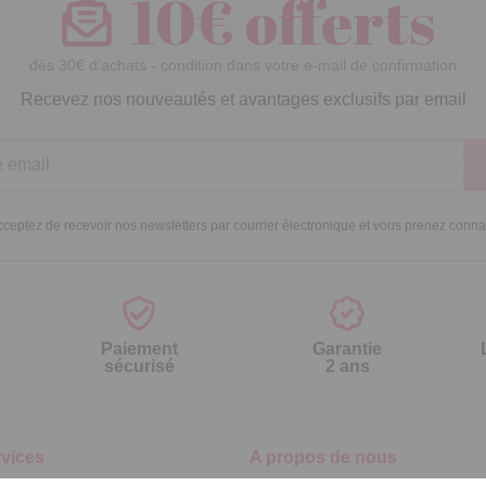
10€ offerts
dès 30€ d’achats - condition dans votre e-mail de confirmation
Recevez nos nouveautés et avantages exclusifs par email
ceptez de recevoir nos newsletters par courrier électronique et vous prenez conn
Paiement
Garantie
sécurisé
2 ans
vices
A propos de nous