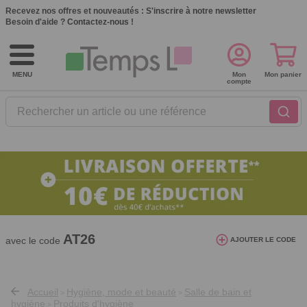
Recevez nos offres et nouveautés :
S'inscrire à notre newsletter
Besoin d'aide ?
Contactez-nous !
MENU
Mon
Mon panier
compte
Rechercher un article ou une référence
10€ de réduction dès 40€ d'achat. Offre
valable du 03/08/2026 au 12/08/2026.
AT26
avec le code
AJOUTER LE CODE
Accueil
Hygiène, mode et beauté
Salle de bain et
>
>
hygiène
Produits d'hygiène
>