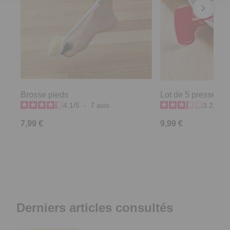
Brosse pieds
Lot de 5 presse tu
4.1
/
5
-
7
avis
3.2
/
5
-
7,99 €
9,99 €
Derniers articles consultés