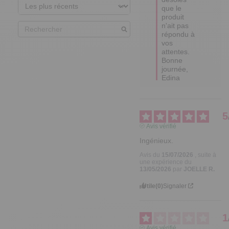
que le 
produit 
n'ait pas 
répondu à 
vos 
attentes.  

Bonne 
journée,

Edina
5
Avis vérifié
Ingénieux.
Avis du
15/07/2026
, suite à
une expérience du
13/05/2026
par
JOELLE R.
Utile
(0)
Signaler
1
Avis vérifié