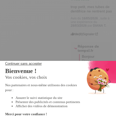
trop petit, mes tubes de 
dentifrice ne rentrent pas
Avis du
16/05/2026
, suite à
une expérience du
28/03/2026
par
DIANA T.
Utile
(0)
Signaler
Réponse de
tempsl.fr
Bonjour 
Diana, 

Nous vous 
remercions 
d'avoir 
partagé 
votre avis. 

Nous 
sommes 
désolés 
d'apprendre 
que la taille 
du produit 
ne 