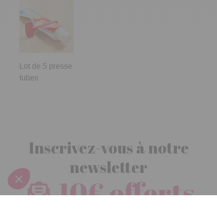
Lot de 5 presse
tubes
Inscrivez-vous à notre
newsletter
10€ offerts
dès 30€ d’achats - condition dans votre e-mail de confirmation