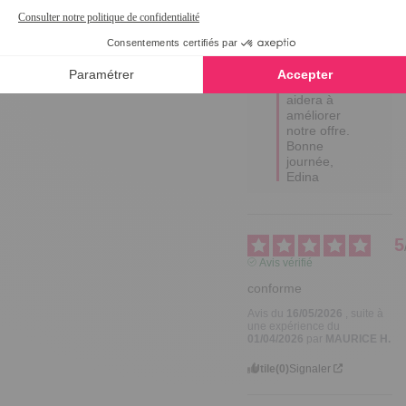
correspond 
pas à vos 
attentes. 

Votre retour 
est précieux 
et nous 
aidera à 
améliorer 
notre offre. 

Bonne 
journée,

Edina
5
Avis vérifié
conforme
Avis du
16/05/2026
, suite à
une expérience du
01/04/2026
par
MAURICE H.
Utile
(0)
Signaler