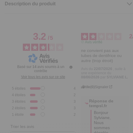
Description du produit
3.2
2
/
5
Avis vérifié
ne convient pas aux 
tubes de dentifrice ou 
autre (trop étroit)
Basé sur
14
avis soumis à un
Avis du
22/07/2026
, suite à
contrôle
une expérience du
Voir tous les avis sur ce site
08/06/2026
par
SYLVIANE L.
Utile
(0)
Signaler
5
étoiles
4
4
étoiles
2
Réponse de
3
étoiles
3
tempsl.fr
2
étoiles
3
Bonjour 
1
étoile
2
Sylviane,

Nous 
Trier les avis
sommes 
désolés 