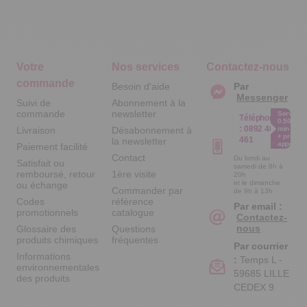
Votre
Nos services
Contactez-nous
commande
Besoin d'aide
Par
Messenger
Suivi de
Abonnement à la
commande
newsletter
Service
Téléphone
0.50€ /
:
0892 461
Livraison
Désabonnement à
min
+ prix
461
la newsletter
appel
Paiement facilité
Contact
Du lundi au
Satisfait ou
samedi de 8h à
remboursé, retour
1ère visite
20h
et le dimanche
ou échange
Commander par
de 9h à 13h
Codes
référence
Par email :
promotionnels
catalogue
Contactez-
nous
Glossaire des
Questions
produits chimiques
fréquentes
Par courrier
Informations
:
Temps L -
environnementales
59685 LILLE
des produits
CEDEX 9
A propos de