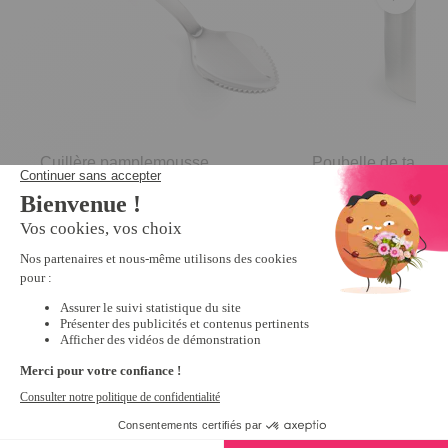
Cuillère pamplemousse
Poubelle de table
4.4
/
5
-
45
avis
4.7
/
5
-
5,99 €
9,99 €
Derniers articles consultés