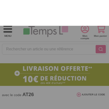
Recevez nos offres et nouveautés :
S'inscrire à notre newsletter
Besoin d'aide ?
Contactez-nous !
MENU
Mon
Mon panier
compte
Rechercher un article ou une référence
10€ de réduction dès 40€ d'achat. Offre
valable du 03/08/2026 au 12/08/2026.
AT26
avec le code
AJOUTER LE CODE
Accueil
Cuisine
Art de la table
Vaisselle
>
>
>