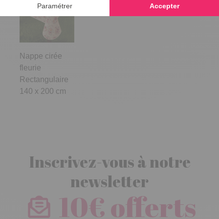
Nappe cirée
fleurie
Rectangulaire
140 x 200 cm
Inscrivez-vous à notre
newsletter
10€ offerts
dès 30€ d’achats - condition dans votre e-mail de confirmation