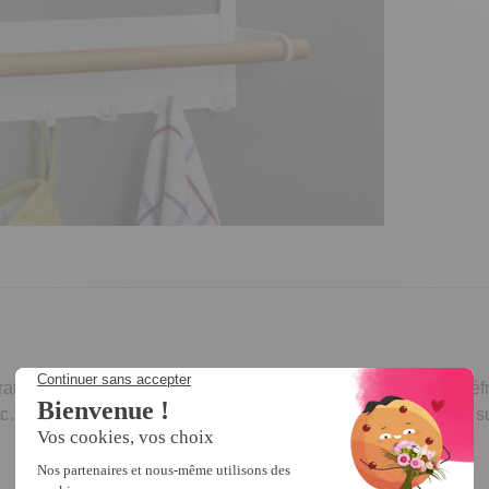
ique avec cet organiseur magnétique à aimanter sur votre réfri
c… sans encombrer votre plan de travail. Il se fixe facilement, su