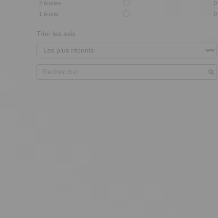
2
étoiles
0
1
étoile
0
Trier les avis