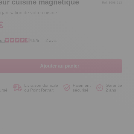
eur cuisine magnétique
Réf. 3608.213
rganisation de votre cuisine !
€
Voir le produit
Voir le produit
Voir le produit
Voir le produit
ion
4.5
/
5
-
2
avis
Ajouter au panier
Livraison domicile
Paiement
Garantie
ursé
ou Point Retrait
sécurisé
2 ans