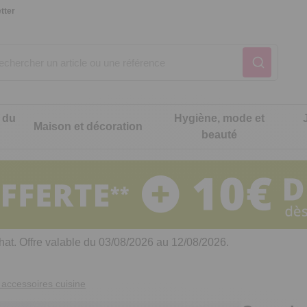
tter
 du
Hygiène, mode et
Maison et décoration
beauté
Notre produit du m
Notre produit du m
Notre produit du m
Notre produit du m
Notre produit du m
Notre produit du m
ons cuisine
t intimité
hat. Offre valable du 03/08/2026 au 12/08/2026.
 table
es de cuisine malins
accessoires cuisine