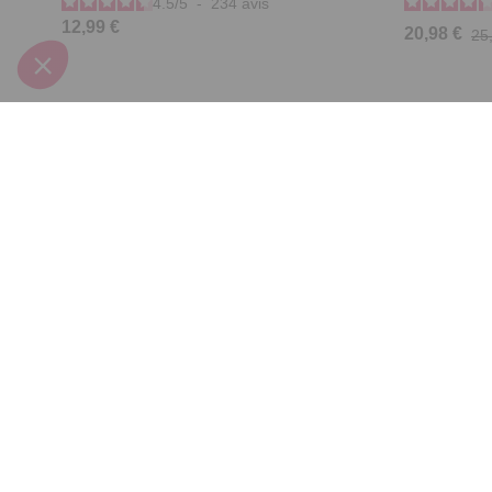
4.5
/
5
-
234
avis
12,99 €
20,98 €
25
Derniers articles consultés
Organiseur cuisine
magnétique