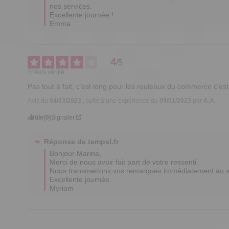
nos services. 

Excellente journée !

Emma
4
/
5
Avis vérifié
Pas tout à fait, c’est long pour les rouleaux du commerce c’est 
Avis du
04/03/2023
, suite à une expérience du
09/01/2023
par
A.A.
Utile
(0)
Signaler
Réponse de
tempsl.fr
Bonjour Marina,

Merci de nous avoir fait part de votre ressenti.

Nous transmettons vos remarques immédiatement au ser
Excellente journée.

Myriam