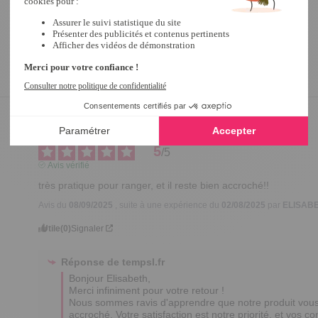
5
/
5
Avis vérifié
très pratique pour ranger, et il reste bien accroché!!
Avis du
08/09/2025
, suite à une expérience du
02/08/2025
par
ELISABE
Utile
(0)
Signaler
Réponse de
tempsl.fr
Bonjour Elisabeth, 

Merci infiniment pour votre retour ! 

Nous sommes ravis d'apprendre que notre produit vous a
accroché. Votre satisfaction est notre priorité, et vos