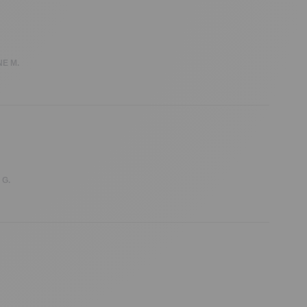
E M.
 G.