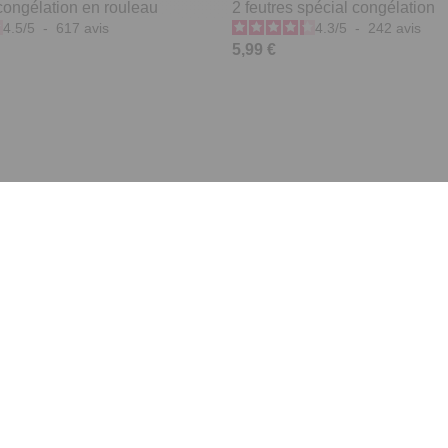
congélation en rouleau
2 feutres spécial congélation
4.5
/
5
-
617
avis
4.3
/
5
-
242
avis
5,99 €