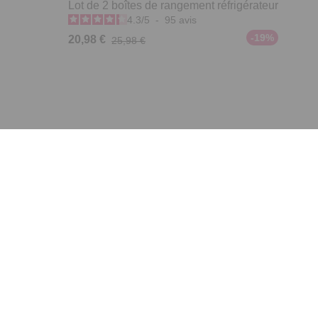
Lot de 2 boîtes de rangement réfrigérateur
4.3
/
5
-
95
avis
-19%
20,98 €
25,98 €