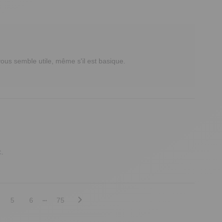
s semble utile, même s'il est basique. 

C.
5
6
75