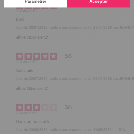
5
/
5
Avis vérifié
bien
Avis du
30/07/2026
, suite à une expérience du
27/06/2026
par
JEANNIN
Utile
(0)
Signaler
5
/
5
Avis vérifié
Satisfaite
Avis du
22/07/2026
, suite à une expérience du
06/06/2026
par
JEANNE
Utile
(0)
Signaler
3
/
5
Avis vérifié
Basique mais utile.
Avis du
23/06/2026
, suite à une expérience du
11/05/2026
par
B.C.