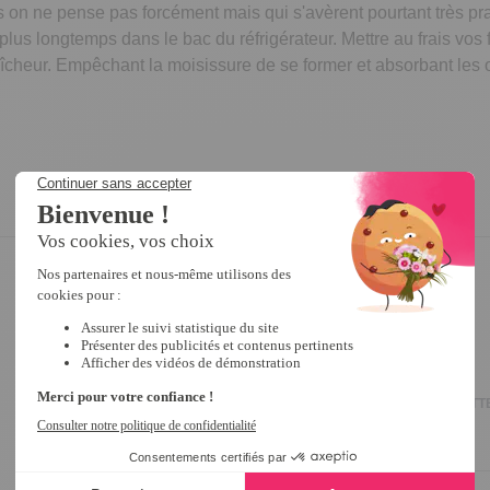
 on ne pense pas forcément mais qui s'avèrent pourtant très prat
plus longtemps dans le bac du réfrigérateur. Mettre au frais vos
îcheur. Empêchant la moisissure de se former et absorbant les o
5
/
5
Avis vérifié
Bon produits
Avis du
04/08/2026
, suite à une expérience du
16/06/2026
par
JOSETTE
Utile
(0)
Signaler