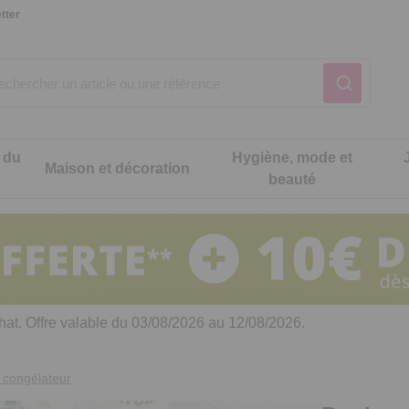
tter
 du
Hygiène, mode et
Maison et décoration
beauté
Notre produit du m
Notre produit du m
Notre produit du m
Notre produit du m
Notre produit du m
Notre produit du m
ons cuisine
t intimité
hat. Offre valable du 03/08/2026 au 12/08/2026.
 table
es de cuisine malins
t congélateur