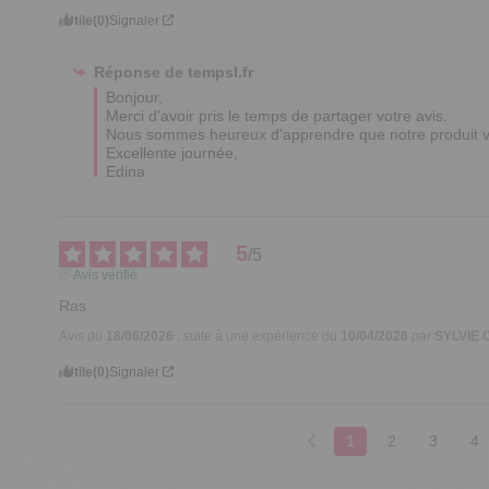
Utile
(0)
Signaler
Réponse de
tempsl.fr
Bonjour, 

Merci d'avoir pris le temps de partager votre avis. 

Nous sommes heureux d'apprendre que notre produit vou
Excellente journée,

Edina
5
/
5
Avis vérifié
Ras
Avis du
18/06/2026
, suite à une expérience du
10/04/2026
par
SYLVIE 
Utile
(0)
Signaler
1
2
3
4