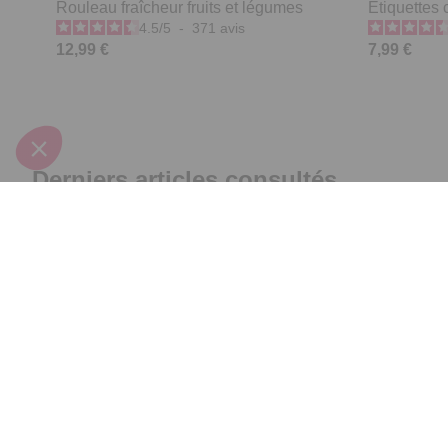
Rouleau fraîcheur fruits et légumes
Etiquettes 
4.5
/
5
-
371
avis
12,99 €
7,99 €
Derniers articles consultés
Rouleau fraîcheur fruits et