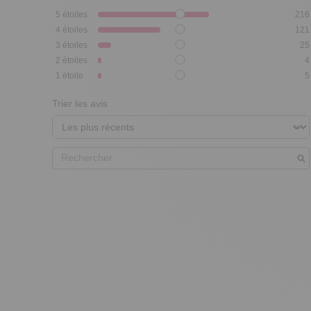
5
étoiles
216
4
étoiles
121
3
étoiles
25
2
étoiles
4
1
étoile
5
Trier les avis