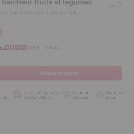
fraîcheur fruits et légumes
Réf.
2929.412
 les fruits et légumes restent frais plus
€
Voir le produit
Voir le produit
Voir le produit
Voir le produit
ion
4.5
/
5
-
371
avis
Ajouter au panier
Livraison domicile
Paiement
Garantie
ursé
ou Point Retrait
sécurisé
2 ans