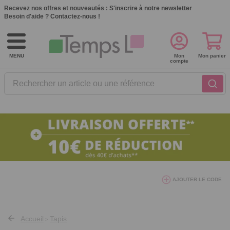
Recevez nos offres et nouveautés :
S'inscrire à notre newsletter
Besoin d'aide ?
Contactez-nous !
MENU
Mon
Mon panier
compte
Rechercher un article ou une référence
10€ de réduction dès 40€ d'achat. Offre
AJOUTER LE CODE
valable du 03/08/2026 au 12/08/2026.
AT26
avec le code
Accueil
Tapis
>