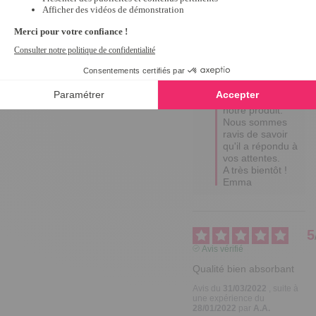
Bonjour Colette,

Nous vous 
remercions 
chaleureusement 
pour votre avis et 
pour la note 
parfaite que vous 
avez attribuée à 
notre produit. 
Nous sommes 
ravis de savoir 
qu'il a répondu à 
vos attentes. 

A très bientôt !

Emma
5
Avis vérifié
Qualité bien absorbant
Avis du
31/03/2022
, suite à
une expérience du
28/01/2022
par
A.A.