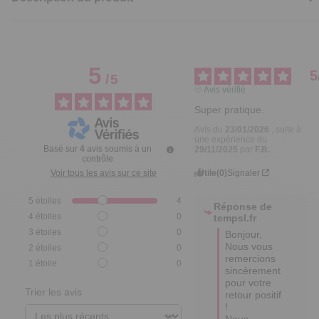
5
5
/
5
Avis vérifié
Super pratique.
Avis du
23/01/2026
, suite à
une expérience du
Basé sur
4
avis soumis à un
29/11/2025
par
F.B.
contrôle
Utile
(0)
Signaler
Voir tous les avis sur ce site
5
étoiles
4
Réponse de
4
étoiles
0
tempsl.fr
3
étoiles
0
Bonjour,  

Nous vous 
2
étoiles
0
remercions 
1
étoile
0
sincèrement 
pour votre 
Trier les avis
retour positif 
! 

Nous 