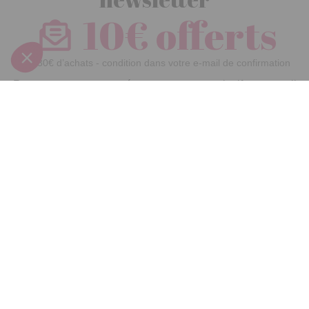
10€ offerts
dès 30€ d’achats - condition dans votre e-mail de confirmation
Recevez nos nouveautés et avantages exclusifs par email
Je
m’inscris
En renseignant votre adresse email vous acceptez de recevoir nos newsletters par
courrier électronique et vous prenez connaissance de notre
politique de
confidentialité
Satisfait
Service client
Paiement
ou remboursé
à votre écoute
sécurisé