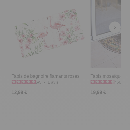
Tapis de bagnoire flamants roses
Tapis mosaïque ext
5
/
5
-
1
avis
4.4
/
5
-
12,99 €
19,99 €