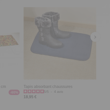
0 cm
Tapis absorbant chaussures
5
/
5
-
4
avis
-60%
18,95 €