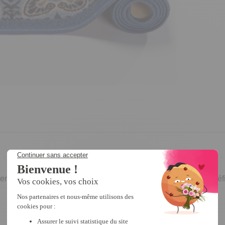
 rend
confortable
la marche et
atténue le bruit
des pas. Il bénéf