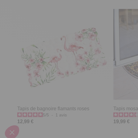
Tapis de bagnoire flamants roses
Tapis mosa
5
/
5
-
1
avis
12,99 €
19,99 €