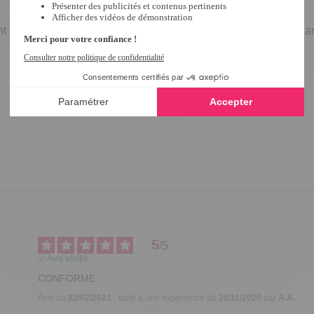
nt sa place dans la cuisine, dans l'entrée, dans un couloir ou da
5
/
5
Avis vérifié
CONFORME
Avis du
02/02/2021
, suite à une expérience du
20/11/2020
par
A.A.