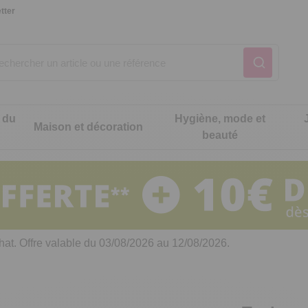
tter
 du
Hygiène, mode et
Maison et décoration
beauté
Notre produit du m
Notre produit du m
Notre produit du m
Notre produit du m
Notre produit du m
Notre produit du m
ons cuisine
t intimité
hat. Offre valable du 03/08/2026 au 12/08/2026.
 table
es de cuisine malins