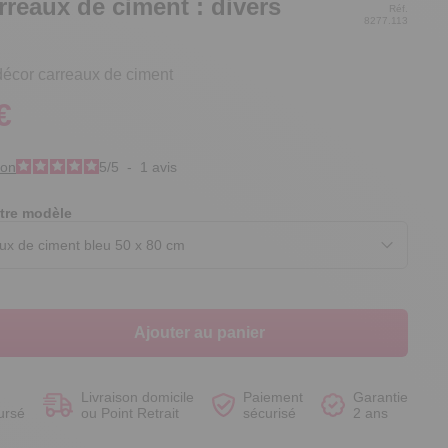
rreaux de ciment : divers
Réf.
8277.113
décor carreaux de ciment
€
Voir le produit
Voir le produit
Voir le produit
Voir le produit
ion
5
/
5
-
1
avis
tre modèle
Ajouter au panier
Livraison domicile
Paiement
Garantie
ursé
ou Point Retrait
sécurisé
2 ans