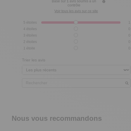
Basé sur
1
avis soumis à un
contrôle
Voir tous les avis sur ce site
5
étoiles
1
4
étoiles
0
3
étoiles
0
2
étoiles
0
1
étoile
0
Trier les avis
Nous vous recommandons