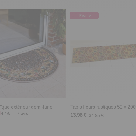
Promo
ïque extérieur demi-lune
Tapis fleurs rustiques 52 x 20
4.4
/
5
-
7
avis
13,98 €
34,95 €