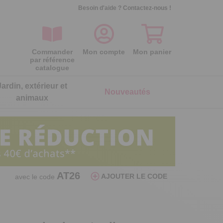
Besoin d'aide ?
Contactez-nous !
Commander
Mon compte
Mon panier
par référence
catalogue
Jardin, extérieur et
Nouveautés
animaux
ois
ois
ois
ois
ois
ois
Séparateur oeufs poule
Lot de 2 galettes de chaise
Lot de 2 gants microfibre nettoie
Lot de 2 embouts d'arrosage
AT26
AJOUTER LE CODE
avec le code
réversibles
lunettes
Par aspiration, elle sépare le blanc du
Assurez un arrosage ciblé et précis
jaune
Double face, maxi confort
C’est net pour les lunettes !
6,99 €
5,99 €
24,99 €
7,99 €