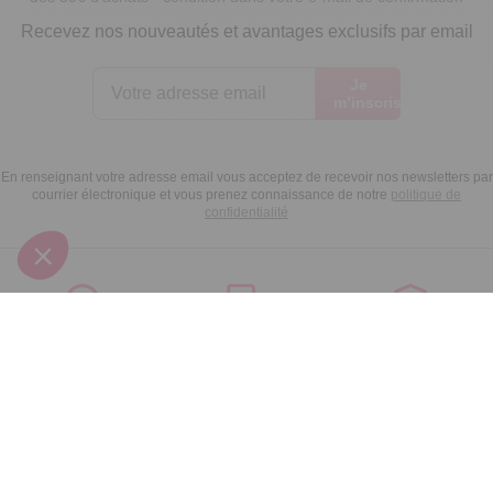
Recevez nos nouveautés et avantages exclusifs par email
Je
m’inscris
En renseignant votre adresse email vous acceptez de recevoir nos newsletters par
courrier électronique et vous prenez connaissance de notre
politique de
confidentialité
Satisfait
Service client
Paiement
ou remboursé
à votre écoute
sécurisé
Garantie
Livraison domicile
Suivi de
2 ans
ou Point Retrait
commande