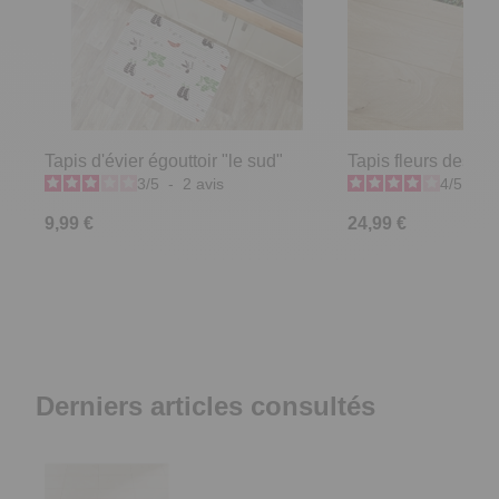
Tapis d'évier égouttoir "le sud"
Tapis fleurs des c
3
/
5
-
2
avis
4
/
5
-
1
9,99 €
24,99 €
Derniers articles consultés