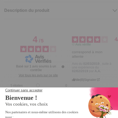
Description du produit
4
4
/
5
Avis vérifié
correspond à mon 
attente
Avis du
02/03/2019
, suite à
Basé sur
1
avis soumis à un
une expérience du
contrôle
02/02/2019
par
A.A.
Voir tous les avis sur ce site
Utile
(0)
Signaler
5
étoiles
0
4
étoiles
1
3
étoiles
0
2
étoiles
0
1
étoile
0