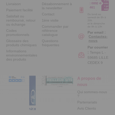
0.50€ /
:
0892 461
Livraison
Désabonnement à
min
+ prix
461
la newsletter
appel
Paiement facilité
Contact
Du lundi au
Satisfait ou
samedi de 8h à
remboursé, retour
1ère visite
20h
et le dimanche
ou échange
Commander par
de 9h à 13h
Codes
référence
Par email :
promotionnels
catalogue
Contactez-
nous
Glossaire des
Questions
produits chimiques
fréquentes
Par courrier
Informations
:
Temps L -
environnementales
59685 LILLE
des produits
CEDEX 9
A propos de
nous
Qui sommes-nous
?
Partenariats
Avis Clients