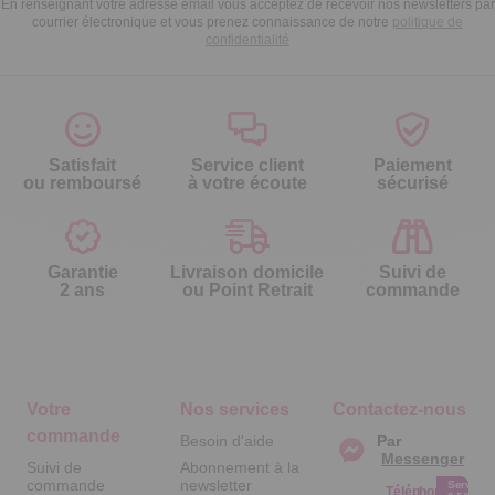
En renseignant votre adresse email vous acceptez de recevoir nos newsletters par
courrier électronique et vous prenez connaissance de notre
politique de
confidentialité
Satisfait
Service client
Paiement
ou remboursé
à votre écoute
sécurisé
Garantie
Livraison domicile
Suivi de
2 ans
ou Point Retrait
commande
Votre
Nos services
Contactez-nous
commande
Besoin d'aide
Par
Messenger
Suivi de
Abonnement à la
commande
newsletter
Service
Téléphone