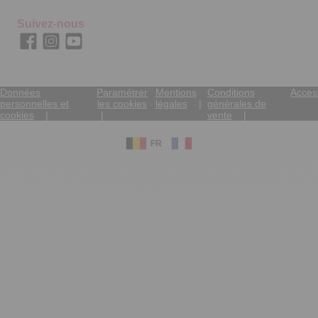
Suivez-nous
Données
Paramétrer
Mentions
Conditions
Access
personnelles et
les cookies
légales
générales de
cookies
vente
FR