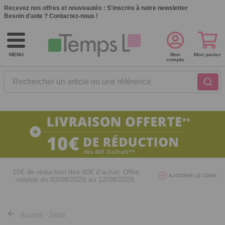
Recevez nos offres et nouveautés :
S'inscrire à notre newsletter
Besoin d'aide ?
Contactez-nous !
MENU
Mon
Mon panier
compte
Rechercher un article ou une référence
10€ de réduction dès 40€ d'achat. Offre
AJOUTER LE CODE
valable du 03/08/2026 au 12/08/2026.
AT26
avec le code
Accueil
Tapis
>