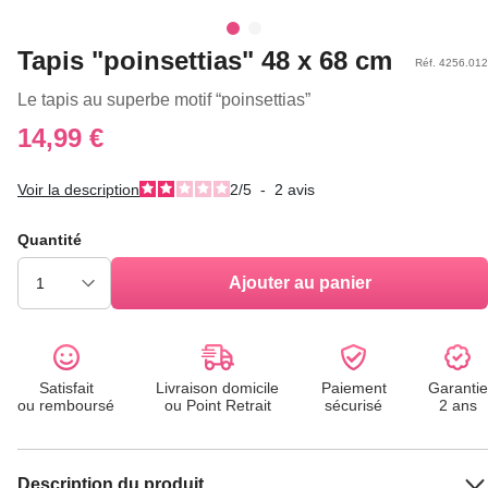
Tapis "poinsettias" 48 x 68 cm
Réf. 4256.012
Le tapis au superbe motif “poinsettias”
14,99 €
Voir la description
2
/
5
-
2
avis
Quantité
Ajouter au panier
Satisfait
Livraison domicile
Paiement
Garantie
ou remboursé
ou Point Retrait
sécurisé
2 ans
Description du produit