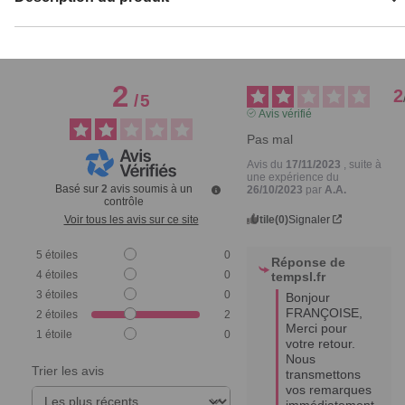
2
2
/
5
Avis vérifié
Pas mal
Avis du
17/11/2023
, suite à
une expérience du
Basé sur
2
avis soumis à un
26/10/2023
par
A.A.
contrôle
Utile
(0)
Signaler
Voir tous les avis sur ce site
5
étoiles
0
Réponse de
4
étoiles
0
tempsl.fr
3
étoiles
0
Bonjour 
FRANÇOISE,

2
étoiles
2
Merci pour 
1
étoile
0
votre retour.

Nous 
Trier les avis
transmettons 
vos remarques 
immédiatement 