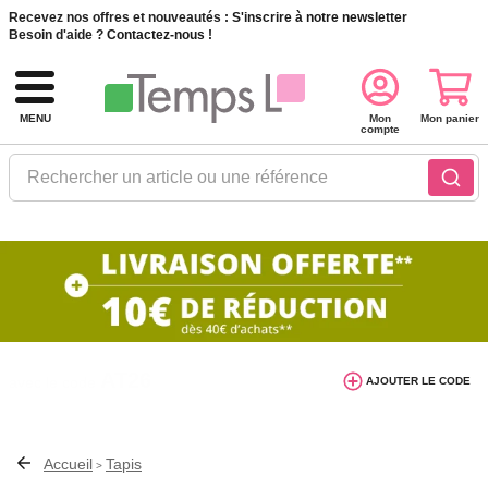
Recevez nos offres et nouveautés :
S'inscrire à notre newsletter
Besoin d'aide ?
Contactez-nous !
MENU
Mon
Mon panier
compte
Rechercher un article ou une référence
10€ de réduction dès 40€ d'achat. Offre
AJOUTER LE CODE
valable du 03/08/2026 au 12/08/2026.
AT26
avec le code
Accueil
Tapis
>