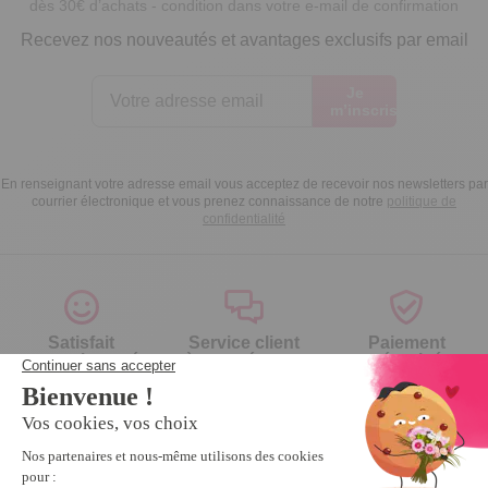
dès 30€ d’achats - condition dans votre e-mail de confirmation
Recevez nos nouveautés et avantages exclusifs par email
Je
m’inscris
En renseignant votre adresse email vous acceptez de recevoir nos newsletters par
courrier électronique et vous prenez connaissance de notre
politique de
confidentialité
Satisfait
Service client
Paiement
ou remboursé
à votre écoute
sécurisé
Garantie
Livraison domicile
Suivi de
2 ans
ou Point Retrait
commande