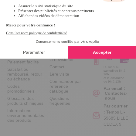
Votre
Nos services
Contactez-nous
commande
Besoin d'aide
Par
Messenger
Suivi de
Abonnement à la
commande
newsletter
Service
Téléphone
0.50€ /
:
0892 461
Livraison
Désabonnement à
min
+ prix
461
la newsletter
appel
Paiement facilité
Contact
Du lundi au
Satisfait ou
samedi de 8h à
remboursé, retour
1ère visite
20h
et le dimanche
ou échange
Commander par
de 9h à 13h
Codes
référence
Par email :
promotionnels
catalogue
Contactez-
nous
Glossaire des
Questions
produits chimiques
fréquentes
Par courrier
Informations
:
Temps L -
environnementales
59685 LILLE
des produits
CEDEX 9