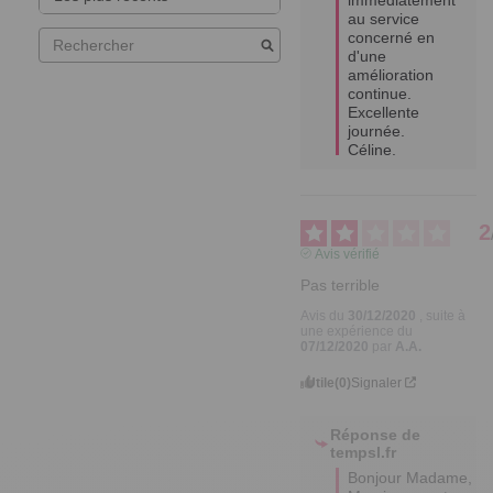
au service 
concerné en 
d'une 
amélioration 
continue.

Excellente 
journée.

Céline.
2
Avis vérifié
Pas terrible
Avis du
30/12/2020
, suite à
une expérience du
07/12/2020
par
A.A.
Utile
(0)
Signaler
Réponse de
tempsl.fr
Bonjour Madame,  
