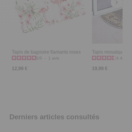
Tapis de bagnoire flamants roses
Tapis mosaïque ext
5
/
5
-
1
avis
4.4
/
5
-
12,99 €
19,99 €
Derniers articles consultés