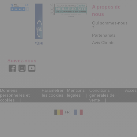
A propos de
nous
Qui sommes-nous
?
Partenariats
Avis Clients
Suivez-nous
Données
Paramétrer
Mentions
Conditions
Access
personnelles et
les cookies
légales
générales de
cookies
vente
FR