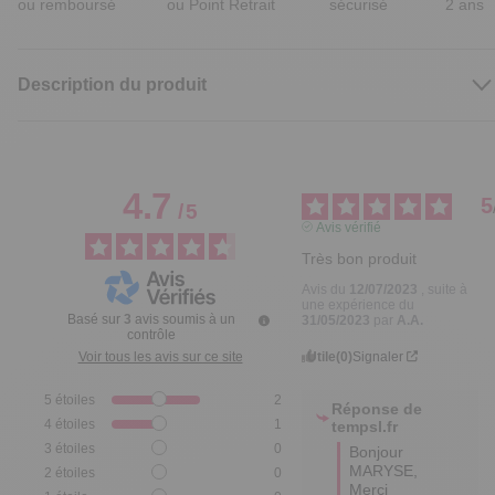
ou remboursé
ou Point Retrait
sécurisé
2 ans
Description du produit
4.7
5
/
5
Avis vérifié
Très bon produit
Avis du
12/07/2023
, suite à
une expérience du
Basé sur
3
avis soumis à un
31/05/2023
par
A.A.
contrôle
Utile
(0)
Signaler
Voir tous les avis sur ce site
5
étoiles
2
Réponse de
4
étoiles
1
tempsl.fr
3
étoiles
0
Bonjour 
MARYSE,

2
étoiles
0
Merci 