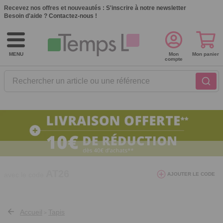
Recevez nos offres et nouveautés :
S'inscrire à notre newsletter
Besoin d'aide ?
Contactez-nous !
MENU
Mon
Mon panier
compte
Rechercher un article ou une référence
10€ de réduction dès 40€ d'achat. Offre
AJOUTER LE CODE
valable du 03/08/2026 au 12/08/2026.
AT26
avec le code
Accueil
Tapis
>