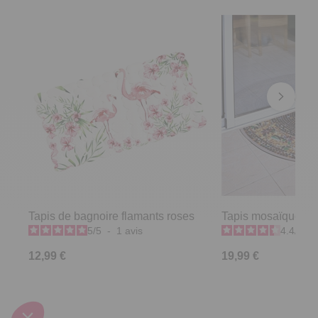
Tapis de bagnoire flamants roses
Tapis mosaïque ext
5
/
5
-
1
avis
4.4
/
5
-
12,99 €
19,99 €