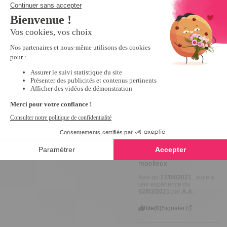
1
étoile
0
beaucoup 
d'avoir 
Trier les avis
posté cet 
avis :) 
Cela nous 
fait plaisir.

En vous 
souhaitant 
une bonne 
journée.

Abir.
5
Avis vérifié
très beaux tapis et 
moelleux
Avis du
17/04/2021
, suite à
une expérience du
02/03/2021
par
A.A.
Utile
(0)
Signaler