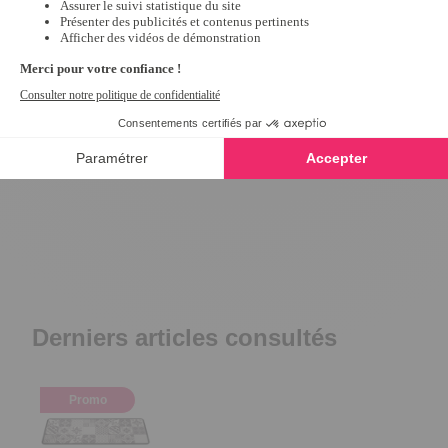
Tapis d'évier égouttoir "le sud"
Tapis fleurs des c
3
/
5
-
2
avis
4
/
5
-
1
9,99 €
24,99 €
Derniers articles consultés
Promo