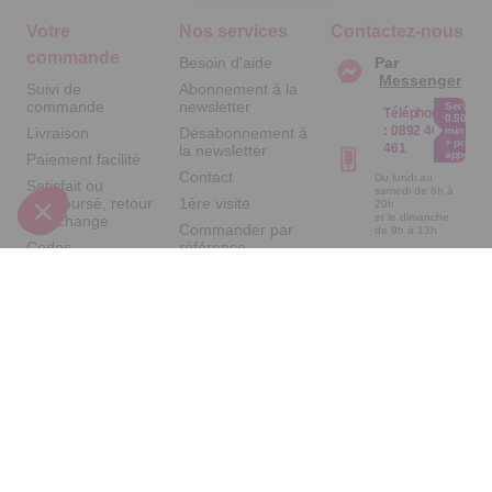
Votre
Nos services
Contactez-nous
commande
Besoin d'aide
Par
Messenger
Suivi de
Abonnement à la
commande
newsletter
Service
Téléphone
0.50€ /
:
0892 461
Livraison
Désabonnement à
min
+ prix
461
la newsletter
appel
Paiement facilité
Contact
Du lundi au
Satisfait ou
samedi de 8h à
remboursé, retour
1ère visite
20h
et le dimanche
ou échange
Commander par
de 9h à 13h
Codes
référence
Par email :
promotionnels
catalogue
Contactez-
nous
Glossaire des
Questions
produits chimiques
fréquentes
Par courrier
Informations
:
Temps L -
environnementales
59685 LILLE
des produits
CEDEX 9
A propos de
nous